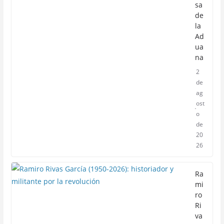
sa
de
la
Ad
ua
na
2
de
ag
ost
o
de
20
26
Ra
mi
ro
Ri
va