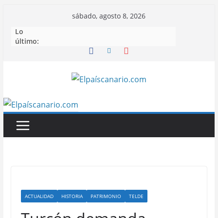
Saltar
sábado, agosto 8, 2026
al
Lo
contenido
último:
ACTUALIDAD
HISTORIA
PATRIMONIO
TELDE