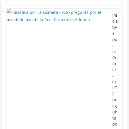
Ini
cia
tiv
a
po
r
La
Go
m
er
a
(Ix
LG
)
pr
eg
un
ta
po