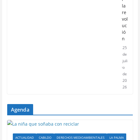
la
re
vol
uc
ió
n
25
de
juli
o
de
20
26
Agenda
ACTUALIDAD
CABILDO
DERECHOS MEDIOAMBIENTALES
LA PALMA