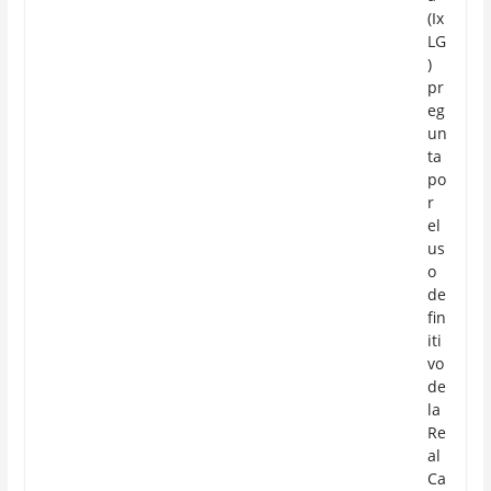
(Ix
LG
)
pr
eg
un
ta
po
r
el
us
o
de
fin
iti
vo
de
la
Re
al
Ca