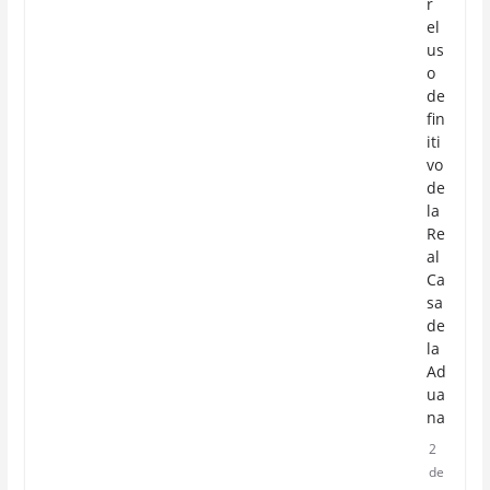
r
el
us
o
de
fin
iti
vo
de
la
Re
al
Ca
sa
de
la
Ad
ua
na
2
de