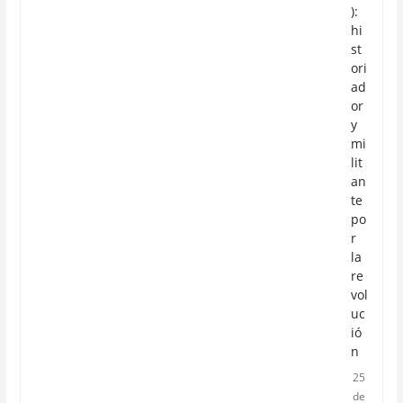
):
hi
st
ori
ad
or
y
mi
lit
an
te
po
r
la
re
vol
uc
ió
n
25
de