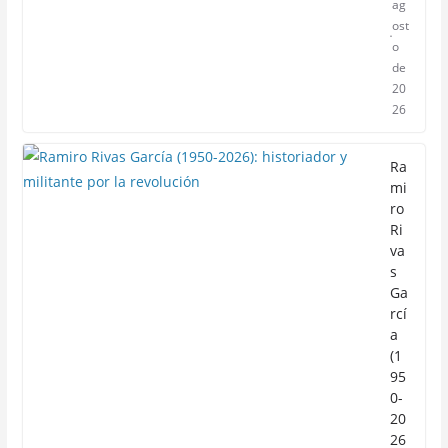
ag
ost
o
de
20
26
Ra
mi
ro
Ri
va
s
Ga
rcí
a
(1
95
0-
20
26