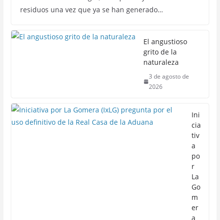
residuos una vez que ya se han generado…
El angustioso
grito de la
naturaleza
3 de agosto de
2026
Ini
cia
tiv
a
po
r
La
Go
m
er
a