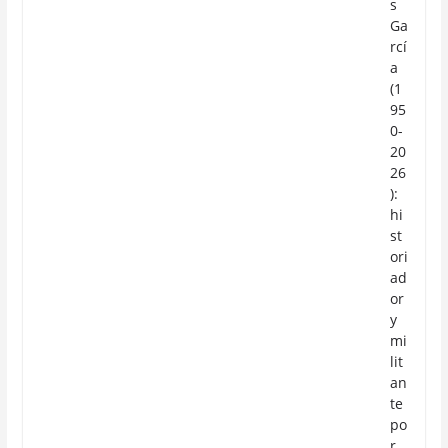
s
Ga
rcí
a
(1
95
0-
20
26
):
hi
st
ori
ad
or
y
mi
lit
an
te
po
r