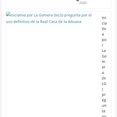
2026
Ini
cia
tiv
a
po
r
La
Go
m
er
a
(Ix
LG
)
pr
eg
un
ta
po