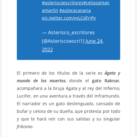
#asteriscoescritores
#celiasantan
amartín
#autoracanaria
pic.twitter.com/vyLCdFrjPv
— Asterisco_escritores
(@Asteriscoescri1)
June 24,
2022
El primero de los títulos de la serie es
Ágata y
mundo de los muertos
, donde el
gato Raknar
,
acompañará a la bruja Ágata y al rey del Infierno,
Lucifer, en una aventura a través del Inframundo.
El narrador es un gato deslenguado, cansado de
bufar y celoso de su dueña, que protesta por todo
y que te hará reír con sus salidas y su singular
frikismo
.