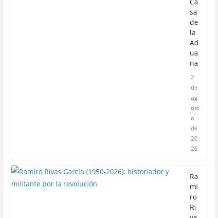
Ca
sa
de
la
Ad
ua
na
2
de
ag
ost
o
de
20
26
Ra
mi
ro
Ri
va