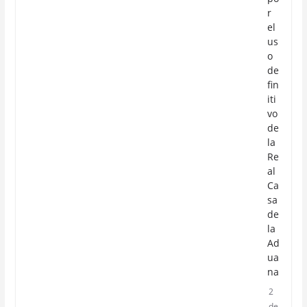
r
el
us
o
de
fin
iti
vo
de
la
Re
al
Ca
sa
de
la
Ad
ua
na
2
de