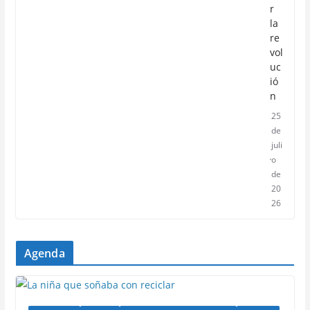
r
la
re
vol
uc
ió
n
25
de
juli
o
de
20
26
Agenda