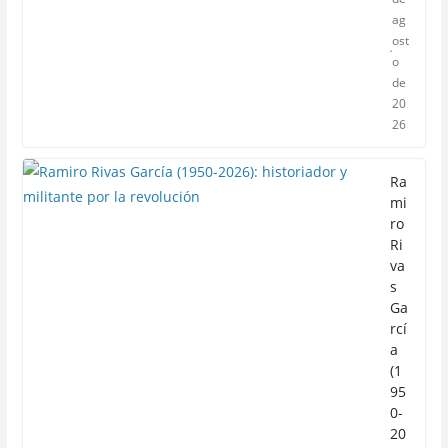
ag
ost
o
de
20
26
Ra
mi
ro
Ri
va
s
Ga
rcí
a
(1
95
0-
20