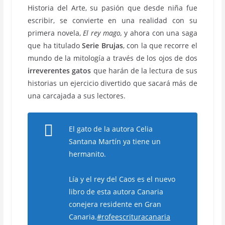
Historia del Arte, su pasión que desde niña fue
escribir, se convierte en una realidad con su
primera novela,
El rey mago,
y ahora con una saga
que ha titulado
Serie Brujas
, con la que recorre el
mundo de la mitología a través de los ojos de dos
irreverentes gatos
que harán de la lectura de sus
historias un ejercicio divertido que sacará más de
una carcajada a sus lectores.
El gato de la autora Celia
Santana Martín ya tiene un
hermanito.
Lía y el rey del Caos es el nuevo
libro de esta autora Canaria
conejera residente en Gran
Canaria.
#rofeescrituracanaria