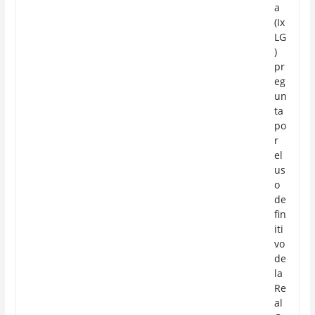
a
(Ix
LG
)
pr
eg
un
ta
po
r
el
us
o
de
fin
iti
vo
de
la
Re
al