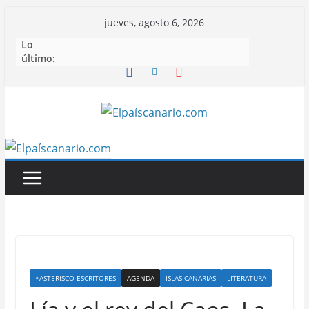
Saltar
jueves, agosto 6, 2026
al
Lo
contenido
último:
*ASTERISCO ESCRITORES
AGENDA
ISLAS CANARIAS
LITERATURA