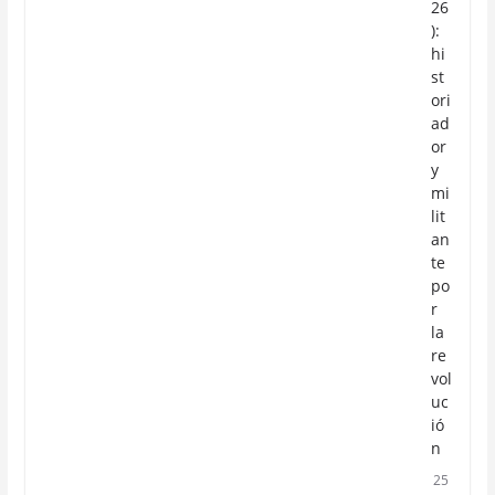
26
):
hi
st
ori
ad
or
y
mi
lit
an
te
po
r
la
re
vol
uc
ió
n
25