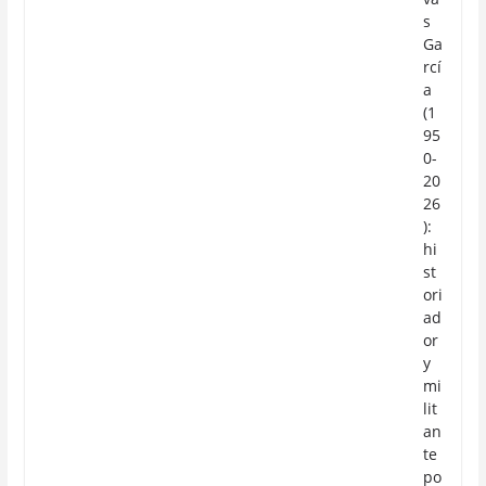
s
Ga
rcí
a
(1
95
0-
20
26
):
hi
st
ori
ad
or
y
mi
lit
an
te
po