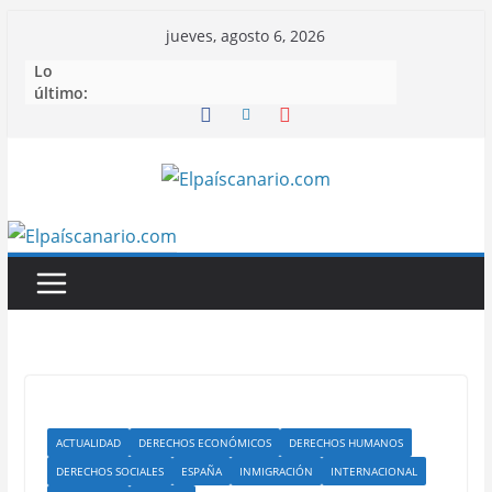
Saltar
jueves, agosto 6, 2026
al
Lo
contenido
último:
ACTUALIDAD
DERECHOS ECONÓMICOS
DERECHOS HUMANOS
DERECHOS SOCIALES
ESPAÑA
INMIGRACIÓN
INTERNACIONAL