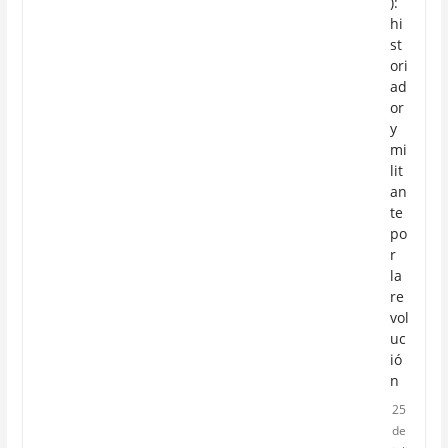
):
hi
st
ori
ad
or
y
mi
lit
an
te
po
r
la
re
vol
uc
ió
n
25
de