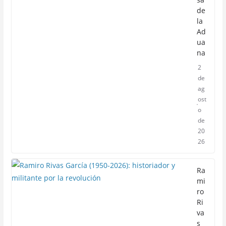
de
la
Ad
ua
na
2
de
ag
ost
o
de
20
26
Ra
mi
ro
Ri
va
s