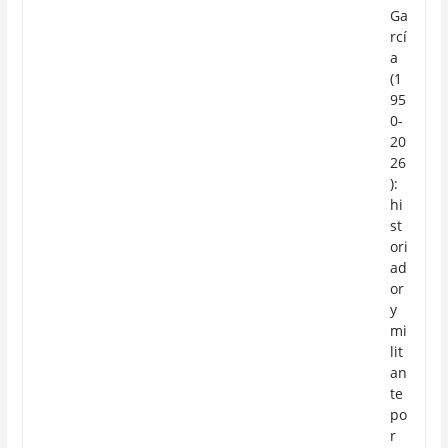
Ga
rcí
a
(1
95
0-
20
26
):
hi
st
ori
ad
or
y
mi
lit
an
te
po
r