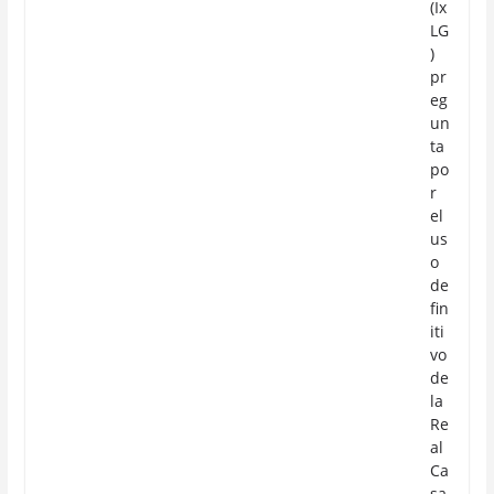
(Ix
LG
)
pr
eg
un
ta
po
r
el
us
o
de
fin
iti
vo
de
la
Re
al
Ca
sa