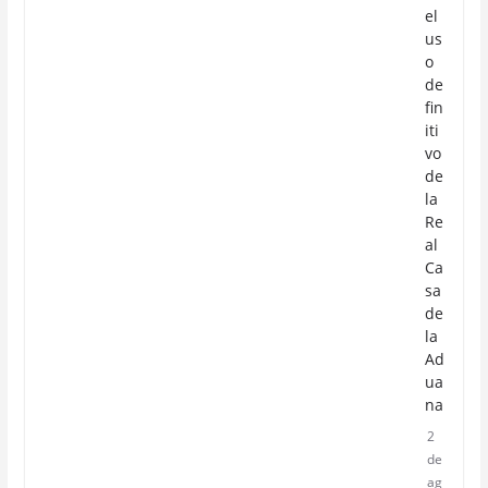
el
us
o
de
fin
iti
vo
de
la
Re
al
Ca
sa
de
la
Ad
ua
na
2
de
ag