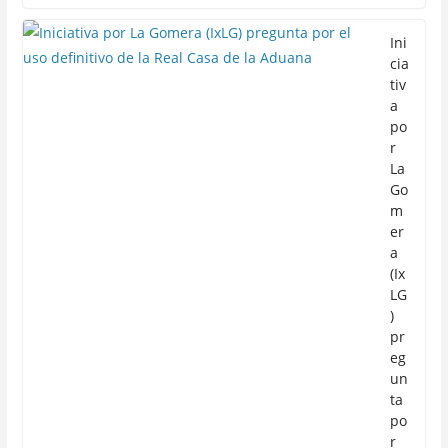
Ini
cia
tiv
a
po
r
La
Go
m
er
a
(Ix
LG
)
pr
eg
un
ta
po
r