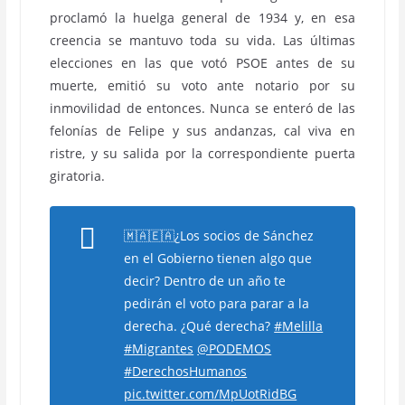
proclamó la huelga general de 1934 y, en esa
creencia se mantuvo toda su vida. Las últimas
elecciones en las que votó PSOE antes de su
muerte, emitió su voto ante notario por su
inmovilidad de entonces. Nunca se enteró de las
felonías de Felipe y sus andanzas, cal viva en
ristre, y su salida por la correspondiente puerta
giratoria.
🇲🇦🇪🇦¿Los socios de Sánchez
en el Gobierno tienen algo que
decir? Dentro de un año te
pedirán el voto para parar a la
derecha. ¿Qué derecha?
#Melilla
#Migrantes
@PODEMOS
#DerechosHumanos
pic.twitter.com/MpUotRidBG