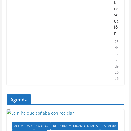
la
re
vol
uc
ió
n
25
de
juli
o
de
20
26
Agenda
ACTUALIDAD
CABILDO
DERECHOS MEDIOAMBIENTALES
LA PALMA