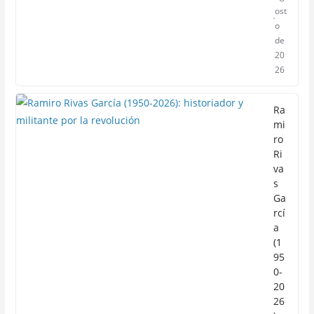
ost
o
de
20
26
Ra
mi
ro
Ri
va
s
Ga
rcí
a
(1
95
0-
20
26