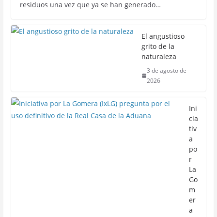
residuos una vez que ya se han generado…
El angustioso
grito de la
naturaleza
3 de agosto de
2026
Ini
cia
tiv
a
po
r
La
Go
m
er
a