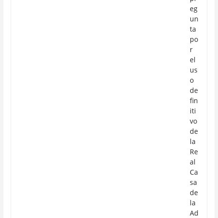
eg
un
ta
po
r
el
us
o
de
fin
iti
vo
de
la
Re
al
Ca
sa
de
la
Ad