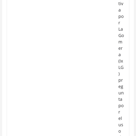
tiv
a
po
r
La
Go
m
er
a
(Ix
LG
)
pr
eg
un
ta
po
r
el
us
o