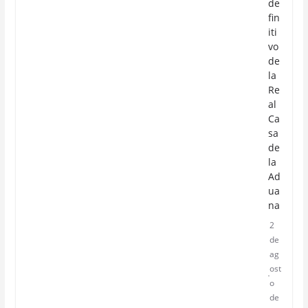
de
fin
iti
vo
de
la
Re
al
Ca
sa
de
la
Ad
ua
na
2
de
ag
ost
o
de