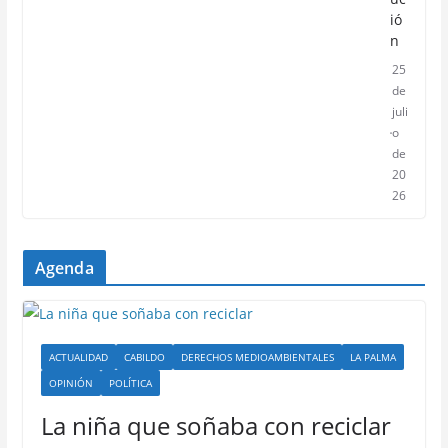
ió
n
25
de
juli
o
de
20
26
Agenda
ACTUALIDAD
CABILDO
DERECHOS MEDIOAMBIENTALES
LA PALMA
OPINIÓN
POLÍTICA
La niña que soñaba con reciclar