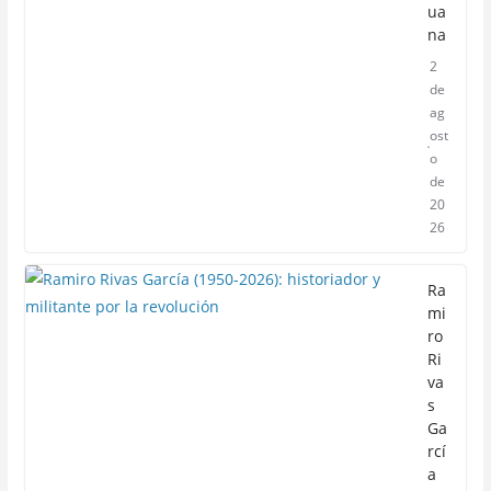
ua
na
2
de
ag
ost
o
de
20
26
Ra
mi
ro
Ri
va
s
Ga
rcí
a