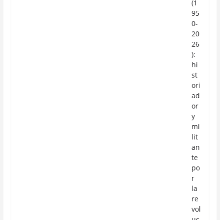
(1
95
0-
20
26
):
hi
st
ori
ad
or
y
mi
lit
an
te
po
r
la
re
vol
uc