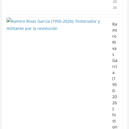
20
26
Ra
mi
ro
Ri
va
s
Ga
rcí
a
(1
95
0-
20
26
):
hi
st
ori