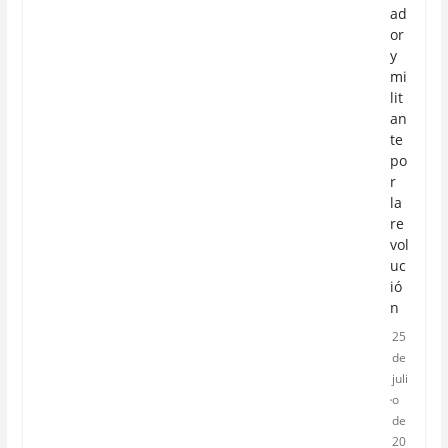
ad
or
y
mi
lit
an
te
po
r
la
re
vol
uc
ió
n
25
de
juli
o
de
20