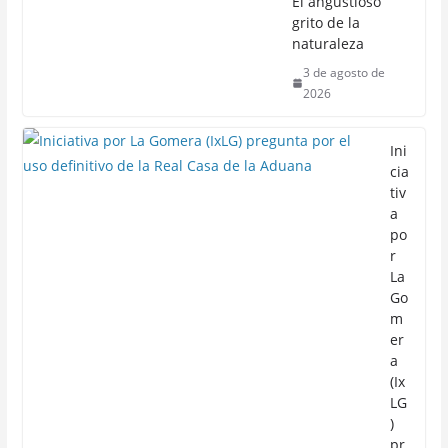
El angustioso
grito de la
naturaleza
3 de agosto de
2026
Ini
cia
tiv
a
po
r
La
Go
m
er
a
(Ix
LG
)
pr