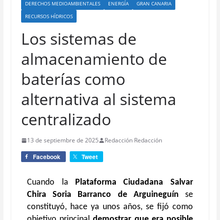
DERECHOS MEDIOAMBIENTALES
ENERGÍA
GRAN CANARIA
RECURSOS HÍDRICOS
Los sistemas de
almacenamiento de
baterías como
alternativa al sistema
centralizado
13 de septiembre de 2025
Redacción Redacción
Facebook
Tweet
Cuando la
Plataforma Ciudadana Salvar
Chira Soria Barranco de Arguineguín
se
constituyó, hace ya unos años, se fijó como
objetivo principal
demostrar que era posible