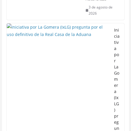
3 de agosto de
2026
Ini
cia
tiv
a
po
r
La
Go
m
er
a
(Ix
LG
)
pr
eg
un