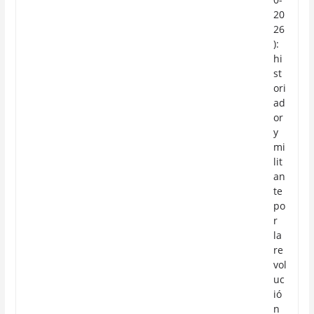
20
26
):
hi
st
ori
ad
or
y
mi
lit
an
te
po
r
la
re
vol
uc
ió
n