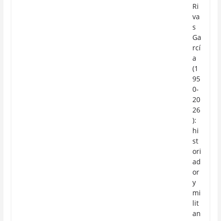
Ri
va
s
Ga
rcí
a
(1
95
0-
20
26
):
hi
st
ori
ad
or
y
mi
lit
an