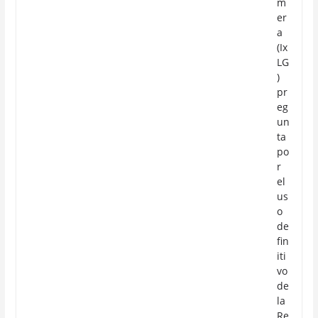
m
er
a
(Ix
LG
)
pr
eg
un
ta
po
r
el
us
o
de
fin
iti
vo
de
la
Re