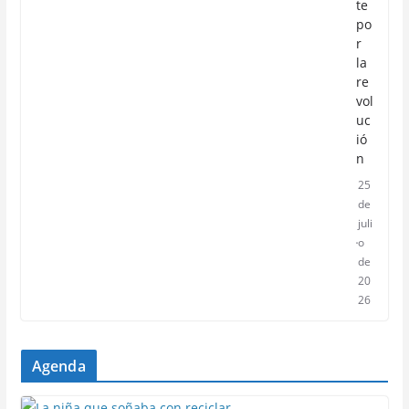
te
po
r
la
re
vol
uc
ió
n
25
de
juli
o
de
20
26
Agenda