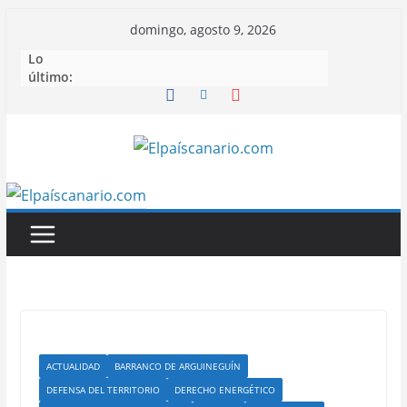
Saltar
domingo, agosto 9, 2026
al
Lo
contenido
último:
ACTUALIDAD
BARRANCO DE ARGUINEGUÍN
DEFENSA DEL TERRITORIO
DERECHO ENERGÉTICO