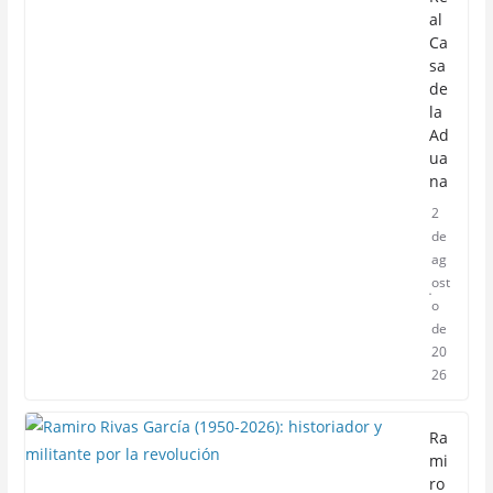
al
Ca
sa
de
la
Ad
ua
na
2
de
ag
ost
o
de
20
26
Ra
mi
ro