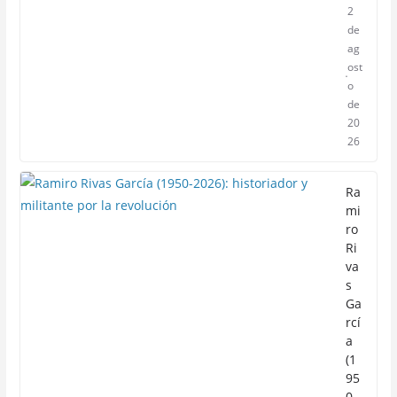
2
de
ag
ost
o
de
20
26
Ra
mi
ro
Ri
va
s
Ga
rcí
a
(1
95
0-