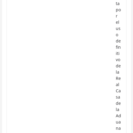
ta
po
r
el
us
o
de
fin
iti
vo
de
la
Re
al
Ca
sa
de
la
Ad
ua
na