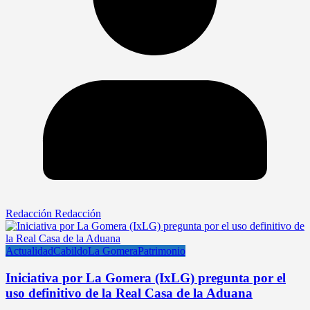
Redacción Redacción
Actualidad
Cabildo
La Gomera
Patrimonio
Iniciativa por La Gomera (IxLG) pregunta por el
uso definitivo de la Real Casa de la Aduana