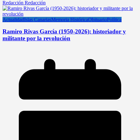
Redacción Redacción
Actualidad
Islas Canarias
Memoria Histórica
Obituario
Política
Ramiro Rivas García (1950-2026): historiador y
militante por la revolución