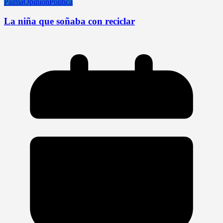
Palma
Opinión
Política
La niña que soñaba con reciclar