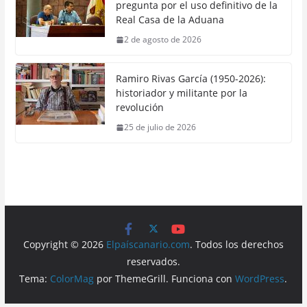
pregunta por el uso definitivo de la
Real Casa de la Aduana
2 de agosto de 2026
Ramiro Rivas García (1950-2026):
historiador y militante por la
revolución
25 de julio de 2026
Copyright © 2026
Elpaíscanario.com
. Todos los derechos
reservados.
Tema:
ColorMag
por ThemeGrill. Funciona con
WordPress
.