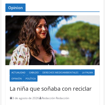
Opinion
ACTUALIDAD
CABILDO
DERECHOS MEDIOAMBIENTALES
LA PALMA
OPINIÓN
POLÍTICA
La niña que soñaba con reciclar
3 de agosto de 2026
Redacción Redacción