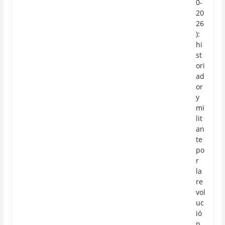
0-
20
26
):
hi
st
ori
ad
or
y
mi
lit
an
te
po
r
la
re
vol
uc
ió
n