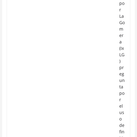
po
r
La
Go
m
er
a
(Ix
LG
)
pr
eg
un
ta
po
r
el
us
o
de
fin