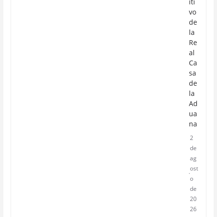
iti
vo
de
la
Re
al
Ca
sa
de
la
Ad
ua
na
2
de
ag
ost
o
de
20
26