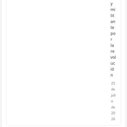
y
mi
lit
an
te
po
r
la
re
vol
uc
ió
n
25
de
juli
o
de
20
26