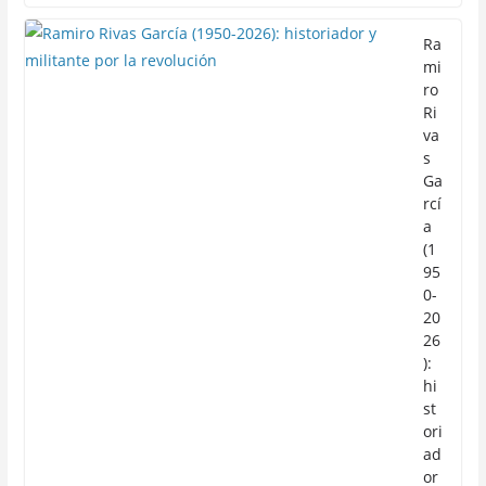
Ra
mi
ro
Ri
va
s
Ga
rcí
a
(1
95
0-
20
26
):
hi
st
ori
ad
or