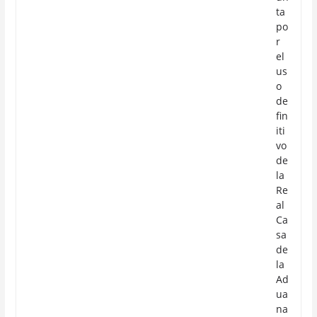
ta
po
r
el
us
o
de
fin
iti
vo
de
la
Re
al
Ca
sa
de
la
Ad
ua
na