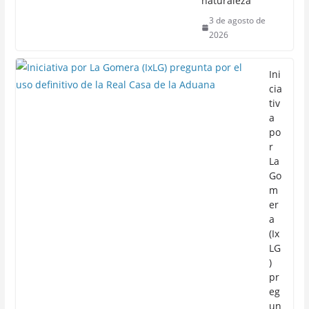
naturaleza
3 de agosto de
2026
Ini
cia
tiv
a
po
r
La
Go
m
er
a
(Ix
LG
)
pr
eg
un