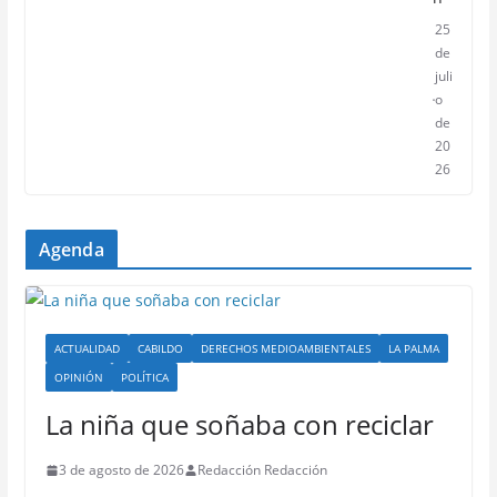
25
de
juli
o
de
20
26
Agenda
ACTUALIDAD
CABILDO
DERECHOS MEDIOAMBIENTALES
LA PALMA
OPINIÓN
POLÍTICA
La niña que soñaba con reciclar
3 de agosto de 2026
Redacción Redacción