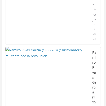
2
de
ag
ost
o
de
20
26
Ra
mi
ro
Ri
va
s
Ga
rcí
a
(1
95