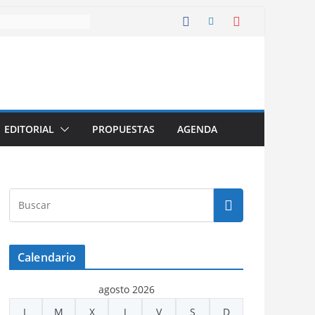
EDITORIAL
PROPUESTAS
AGENDA
Calendario
agosto 2026
L
M
X
J
V
S
D