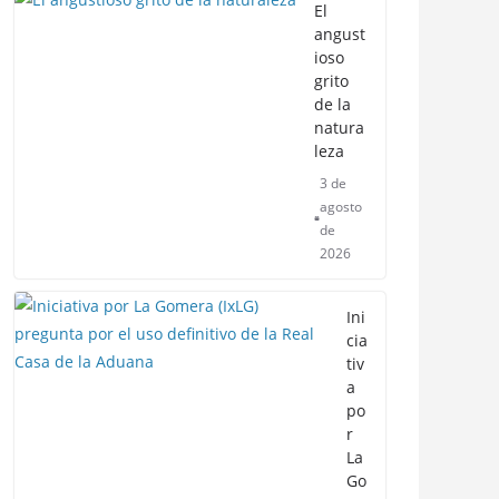
El
angust
ioso
grito
de la
natura
leza
3 de
agosto
de
2026
Ini
cia
tiv
a
po
r
La
Go