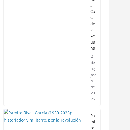
al
Ca
sa
de
la
Ad
ua
na
2
de
ag
ost
o
de
20
26
Ra
mi
ro