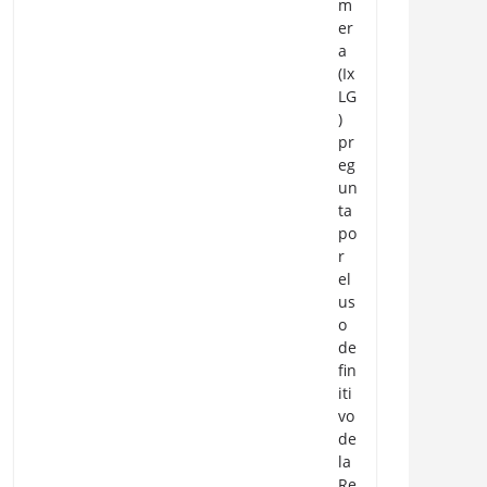
m
er
a
(Ix
LG
)
pr
eg
un
ta
po
r
el
us
o
de
fin
iti
vo
de
la
Re