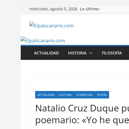
Saltar
Lo último:
miércoles, agosto 5, 2026
al
contenido
ACTUALIDAD
HISTORIA
FILOSOFÍA
ACTUALIDAD
CULTURA
LITERATURA
POESÍA
Natalio Cruz Duque p
poemario: «Yo he que