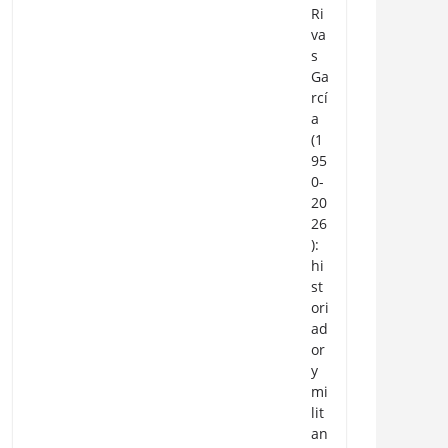
Ri
va
s
Ga
rcí
a
(1
95
0-
20
26
):
hi
st
ori
ad
or
y
mi
lit
an