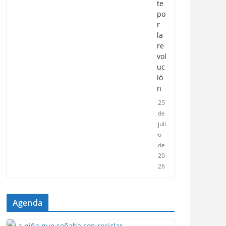
te
po
r
la
re
vol
uc
ió
n
25
de
juli
o
de
20
26
Agenda