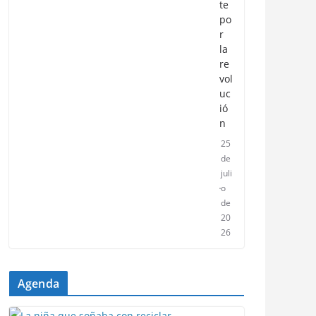
te
po
r
la
re
vol
uc
ió
n
25
de
juli
o
de
20
26
Agenda