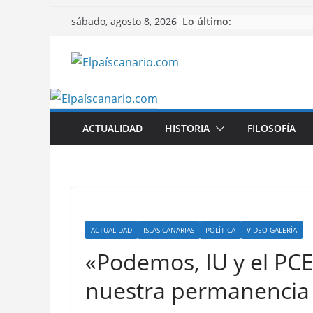
Saltar
Lo último:
sábado, agosto 8, 2026
al
contenido
ACTUALIDAD
HISTORIA
FILOSOFÍA
ACTUALIDAD
ISLAS CANARIAS
POLÍTICA
VIDEO-GALERÍA
«Podemos, IU y el PC
nuestra permanencia 