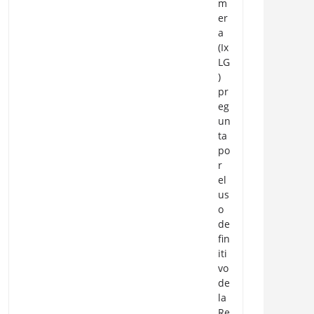
m
er
a
(Ix
LG
)
pr
eg
un
ta
po
r
el
us
o
de
fin
iti
vo
de
la
Re