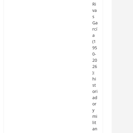
Ri
va
s
Ga
rcí
a
(1
95
0-
20
26
):
hi
st
ori
ad
or
y
mi
lit
an