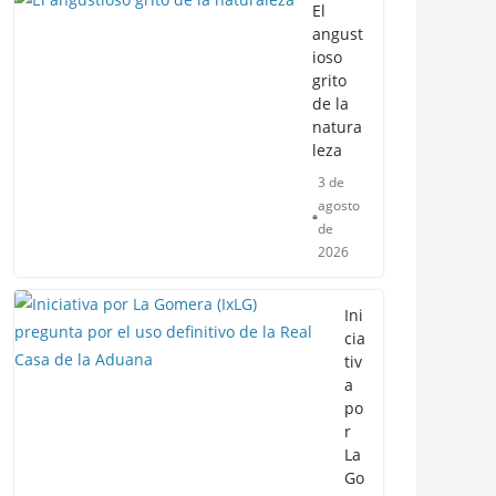
El
angust
ioso
grito
de la
natura
leza
3 de
agosto
de
2026
Ini
cia
tiv
a
po
r
La
Go