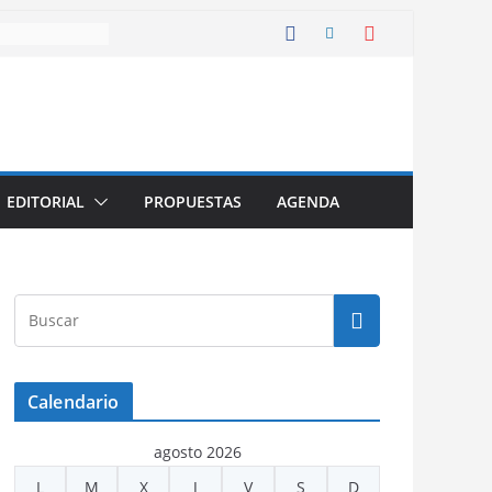
EDITORIAL
PROPUESTAS
AGENDA
Calendario
agosto 2026
L
M
X
J
V
S
D