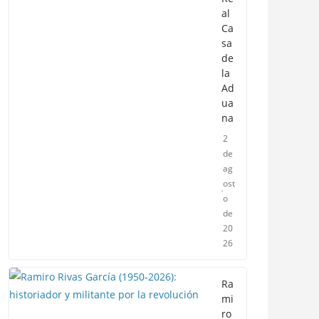
al
Ca
sa
de
la
Ad
ua
na
2
de
ag
ost
o
de
20
26
Ra
mi
ro