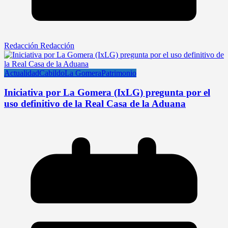
Redacción Redacción
Actualidad
Cabildo
La Gomera
Patrimonio
Iniciativa por La Gomera (IxLG) pregunta por el
uso definitivo de la Real Casa de la Aduana