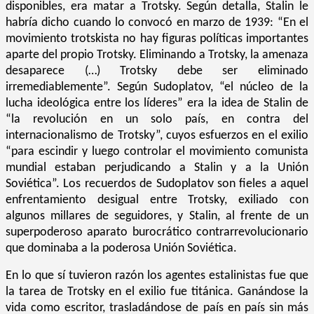
disponibles, era matar a Trotsky. Según detalla, Stalin le
habría dicho cuando lo convocó en marzo de 1939: “En el
movimiento trotskista no hay figuras políticas importantes
aparte del propio Trotsky. Eliminando a Trotsky, la amenaza
desaparece (…) Trotsky debe ser eliminado
irremediablemente”. Según Sudoplatov, “el núcleo de la
lucha ideológica entre los líderes” era la idea de Stalin de
“la revolución en un solo país, en contra del
internacionalismo de Trotsky”, cuyos esfuerzos en el exilio
“para escindir y luego controlar el movimiento comunista
mundial estaban perjudicando a Stalin y a la Unión
Soviética”. Los recuerdos de Sudoplatov son fieles a aquel
enfrentamiento desigual entre Trotsky, exiliado con
algunos millares de seguidores, y Stalin, al frente de un
superpoderoso aparato burocrático contrarrevolucionario
que dominaba a la poderosa Unión Soviética.
En lo que sí tuvieron razón los agentes estalinistas fue que
la tarea de Trotsky en el exilio fue titánica. Ganándose la
vida como escritor, trasladándose de país en país sin más