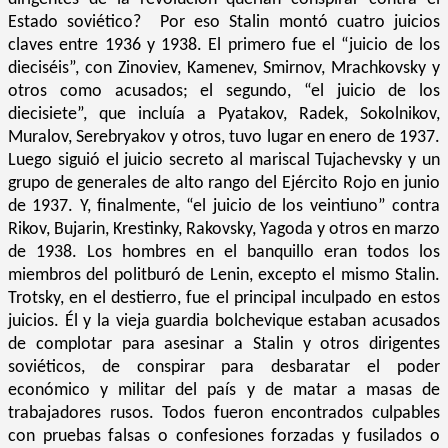
Estado soviético? Por eso Stalin montó cuatro juicios
claves entre 1936 y 1938. El primero fue el “juicio de los
dieciséis”, con Zinoviev, Kamenev, Smirnov, Mrachkovsky y
otros como acusados; el segundo, “el juicio de los
diecisiete”, que incluía a Pyatakov, Radek, Sokolnikov,
Muralov, Serebryakov y otros, tuvo lugar en enero de 1937.
Luego siguió el juicio secreto al mariscal Tujachevsky y un
grupo de generales de alto rango del Ejército Rojo en junio
de 1937. Y, finalmente, “el juicio de los veintiuno” contra
Rikov, Bujarin, Krestinky, Rakovsky, Yagoda y otros en marzo
de 1938. Los hombres en el banquillo eran todos los
miembros del politburó de Lenin, excepto el mismo Stalin.
Trotsky, en el destierro, fue el principal inculpado en estos
juicios. Él y la vieja guardia bolchevique estaban acusados
de complotar para asesinar a Stalin y otros dirigentes
soviéticos, de conspirar para desbaratar el poder
económico y militar del país y de matar a masas de
trabajadores rusos. Todos fueron encontrados culpables
con pruebas falsas o confesiones forzadas y fusilados o