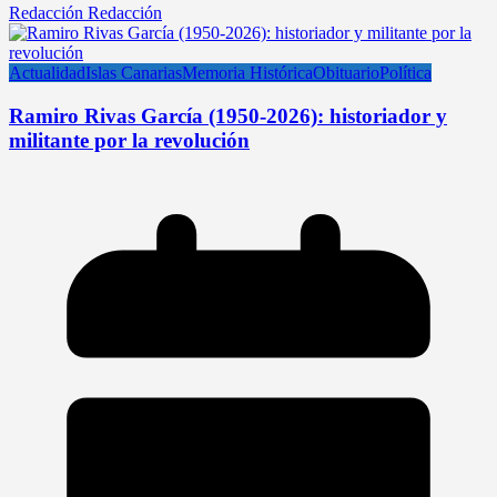
Redacción Redacción
Actualidad
Islas Canarias
Memoria Histórica
Obituario
Política
Ramiro Rivas García (1950-2026): historiador y
militante por la revolución