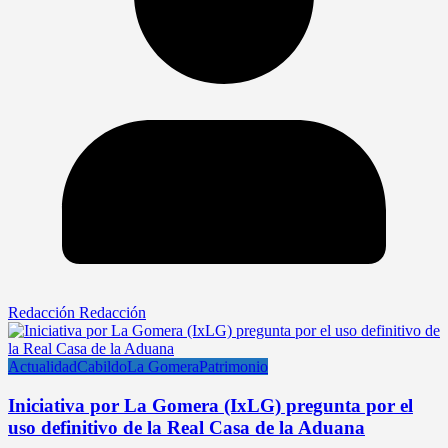
Redacción Redacción
Actualidad
Cabildo
La Gomera
Patrimonio
Iniciativa por La Gomera (IxLG) pregunta por el
uso definitivo de la Real Casa de la Aduana