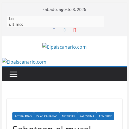
Saltar
sábado, agosto 8, 2026
al
Lo
contenido
último:
ACTUALIDAD
ISLAS CANARIAS
NOTICIAS
PALESTINA
TENERIFE