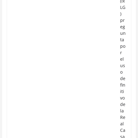
(Ix
LG
)
pr
eg
un
ta
po
r
el
us
o
de
fin
iti
vo
de
la
Re
al
Ca
sa