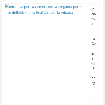
Ini
cia
tiv
a
po
r
La
Go
m
er
a
(Ix
LG
)
pr
eg
un
ta
po
r