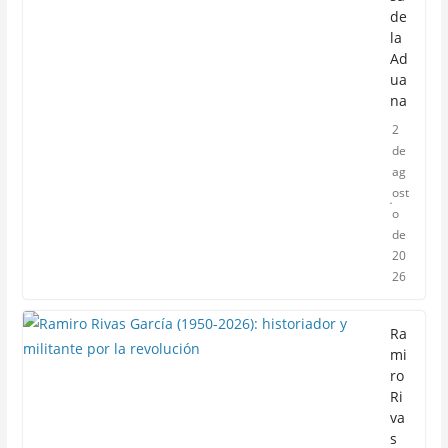
de
la
Ad
ua
na
2
de
ag
ost
o
de
20
26
Ra
mi
ro
Ri
va
s