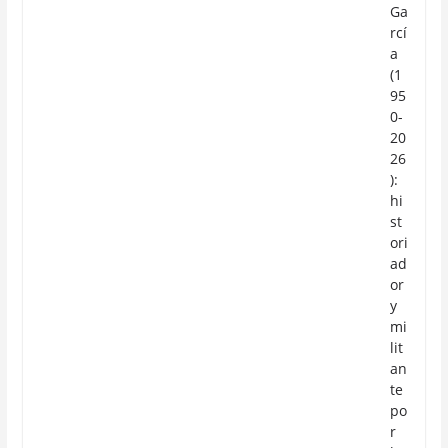
Ga
rcí
a
(1
95
0-
20
26
):
hi
st
ori
ad
or
y
mi
lit
an
te
po
r