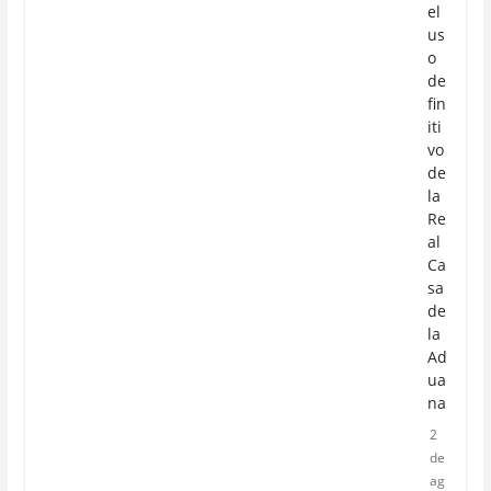
el
us
o
de
fin
iti
vo
de
la
Re
al
Ca
sa
de
la
Ad
ua
na
2
de
ag