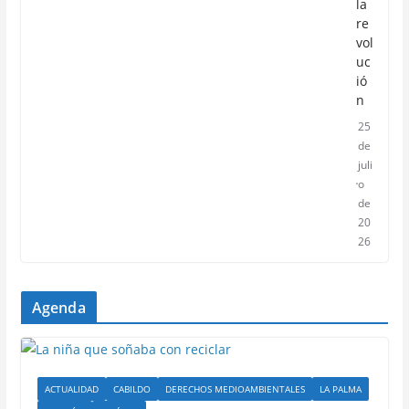
la
re
vol
uc
ió
n
25
de
juli
o
de
20
26
Agenda
ACTUALIDAD
CABILDO
DERECHOS MEDIOAMBIENTALES
LA PALMA