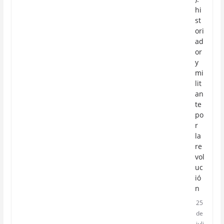
hi
st
ori
ad
or
y
mi
lit
an
te
po
r
la
re
vol
uc
ió
n
25
de
juli