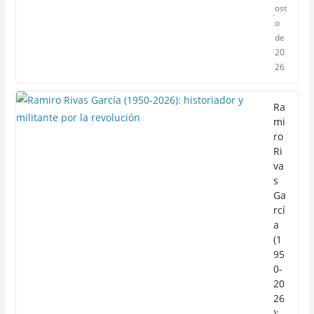
ost
o
de
20
26
Ra
mi
ro
Ri
va
s
Ga
rcí
a
(1
95
0-
20
26
):