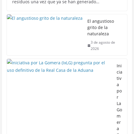
residuos una vez que ya se han generado…
El angustioso
grito de la
naturaleza
3 de agosto de
2026
Ini
cia
tiv
a
po
r
La
Go
m
er
a