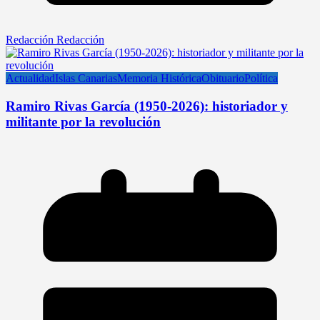
Redacción Redacción
Actualidad
Islas Canarias
Memoria Histórica
Obituario
Política
Ramiro Rivas García (1950-2026): historiador y
militante por la revolución