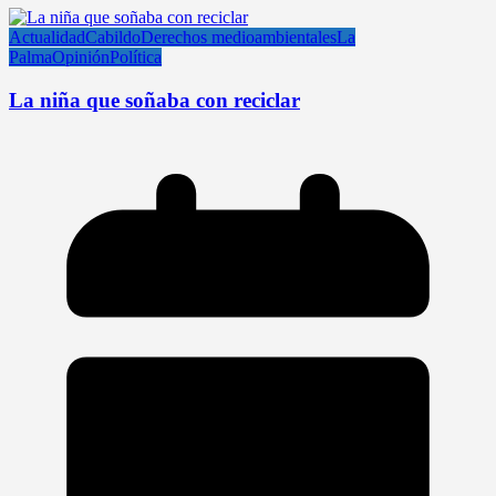
Actualidad
Cabildo
Derechos medioambientales
La
Palma
Opinión
Política
La niña que soñaba con reciclar