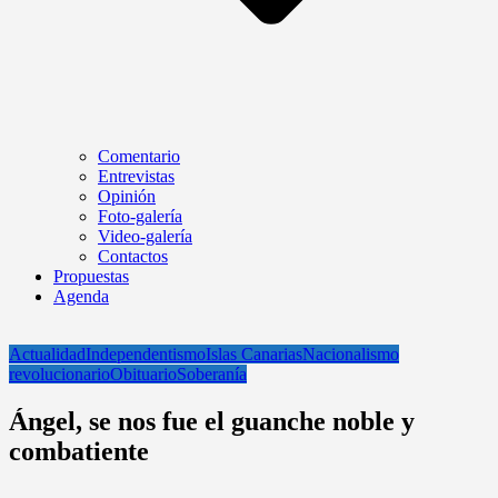
Comentario
Entrevistas
Opinión
Foto-galería
Video-galería
Contactos
Propuestas
Agenda
Actualidad
Independentismo
Islas Canarias
Nacionalismo
revolucionario
Obituario
Soberanía
Ángel, se nos fue el guanche noble y
combatiente