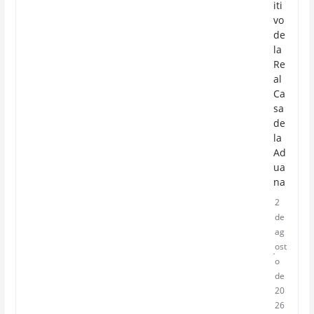
iti
vo
de
la
Re
al
Ca
sa
de
la
Ad
ua
na
2
de
ag
ost
o
de
20
26