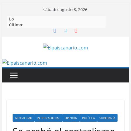
Saltar
sábado, agosto 8, 2026
al
Lo
contenido
último:
ACTUALIDAD
INTERNACIONAL
OPINIÓN
POLÍTICA
SOBERANÍA