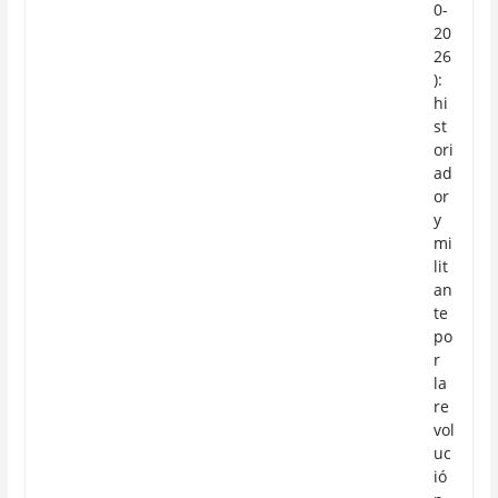
0-
20
26
):
hi
st
ori
ad
or
y
mi
lit
an
te
po
r
la
re
vol
uc
ió