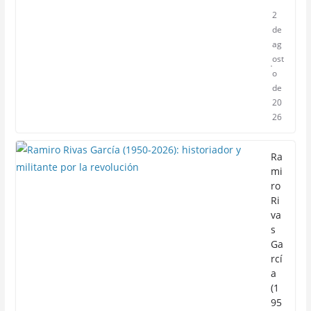
2
de
ag
ost
o
de
20
26
Ra
mi
ro
Ri
va
s
Ga
rcí
a
(1
95