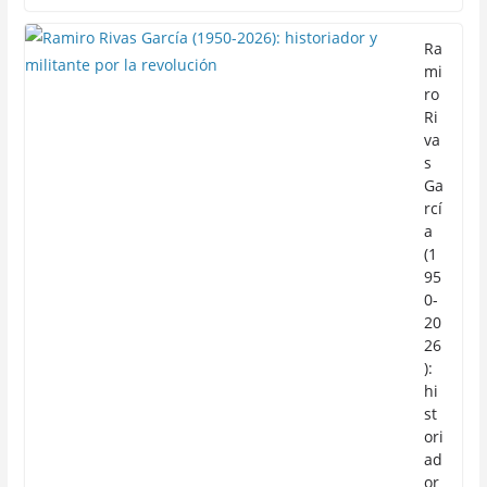
Ra
mi
ro
Ri
va
s
Ga
rcí
a
(1
95
0-
20
26
):
hi
st
ori
ad
or