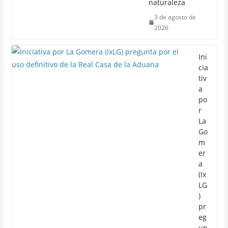
naturaleza
3 de agosto de
2026
Ini
cia
tiv
a
po
r
La
Go
m
er
a
(Ix
LG
)
pr
eg
un