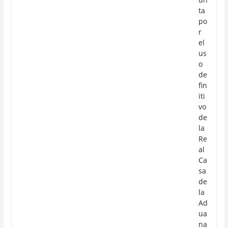
ta
po
r
el
us
o
de
fin
iti
vo
de
la
Re
al
Ca
sa
de
la
Ad
ua
na