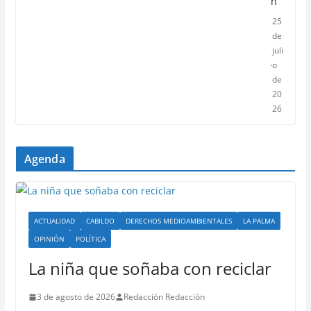
n
25
de
juli
o
de
20
26
Agenda
ACTUALIDAD
CABILDO
DERECHOS MEDIOAMBIENTALES
LA PALMA
OPINIÓN
POLÍTICA
La niña que soñaba con reciclar
3 de agosto de 2026
Redacción Redacción