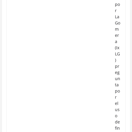
po
r
La
Go
m
er
a
(Ix
LG
)
pr
eg
un
ta
po
r
el
us
o
de
fin