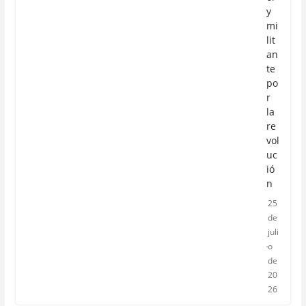
y
mi
lit
an
te
po
r
la
re
vol
uc
ió
n
25
de
juli
o
de
20
26