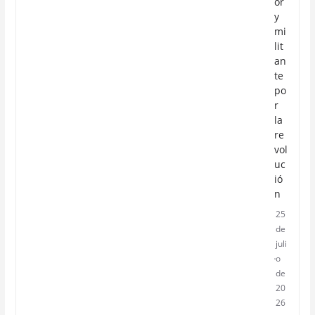
or
y
mi
lit
an
te
po
r
la
re
vol
uc
ió
n
25
de
juli
o
de
20
26