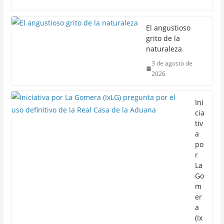
El angustioso
grito de la
naturaleza
3 de agosto de
2026
Ini
cia
tiv
a
po
r
La
Go
m
er
a
(Ix