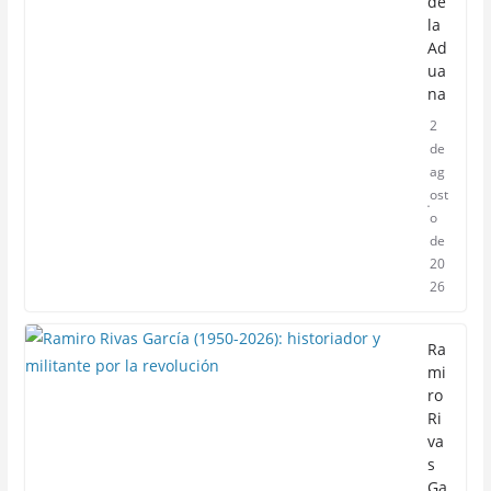
de
la
Ad
ua
na
2
de
ag
ost
o
de
20
26
Ra
mi
ro
Ri
va
s
Ga