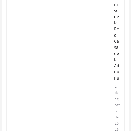
iti
vo
de
la
Re
al
Ca
sa
de
la
Ad
ua
na
2
de
ag
ost
o
de
20
26