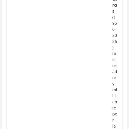
rcí
a
(1
95
0-
20
26
):
hi
st
ori
ad
or
y
mi
lit
an
te
po
r
la