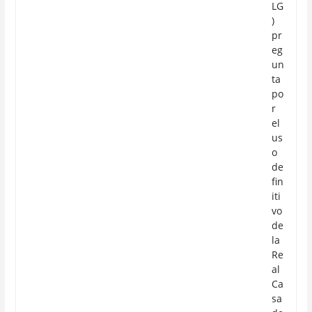
LG
)
pr
eg
un
ta
po
r
el
us
o
de
fin
iti
vo
de
la
Re
al
Ca
sa