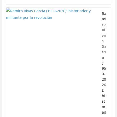
Ra
mi
ro
Ri
va
s
Ga
rcí
a
(1
95
0-
20
26
):
hi
st
ori
ad