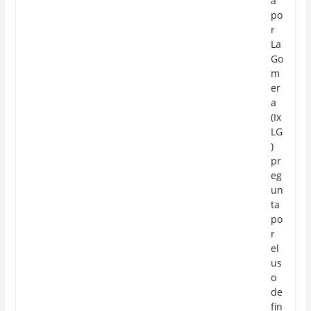
a
po
r
La
Go
m
er
a
(Ix
LG
)
pr
eg
un
ta
po
r
el
us
o
de
fin