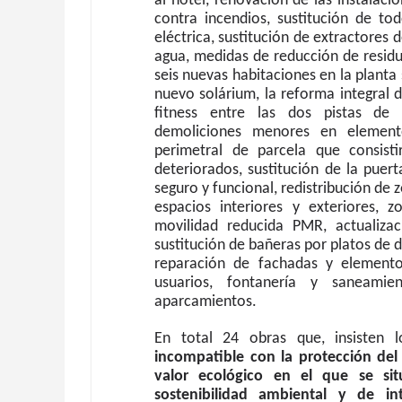
al hotel, renovación de las instalaci
contra incendios, sustitución de to
eléctrica, sustitución de extractores 
agua, medidas de reducción de residu
seis nuevas habitaciones en la planta s
nuevo solárium, la reforma integral 
fitness entre las dos pistas de t
demoliciones menores en elemento
perimetral de parcela que consis
deteriorados, sustitución de la puer
seguro y funcional, redistribución de 
espacios interiores y exteriores,
movilidad reducida PMR, actualizac
sustitución de bañeras por platos de 
reparación de fachadas y elemento
usuarios, fontanería y saneamie
aparcamientos.
En total 24 obras que, insisten
incompatible con la protección del
valor ecológico en el que se sit
sostenibilidad ambiental y de in