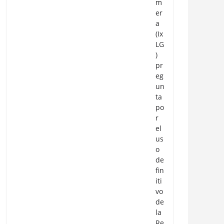
m
er
a
(Ix
LG
)
pr
eg
un
ta
po
r
el
us
o
de
fin
iti
vo
de
la
Re