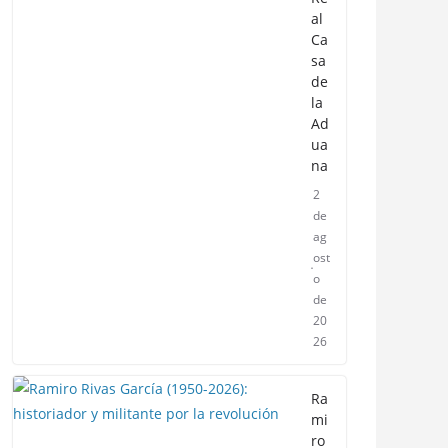
al
Ca
sa
de
la
Ad
ua
na
2
de
ag
ost
o
de
20
26
Ra
mi
ro