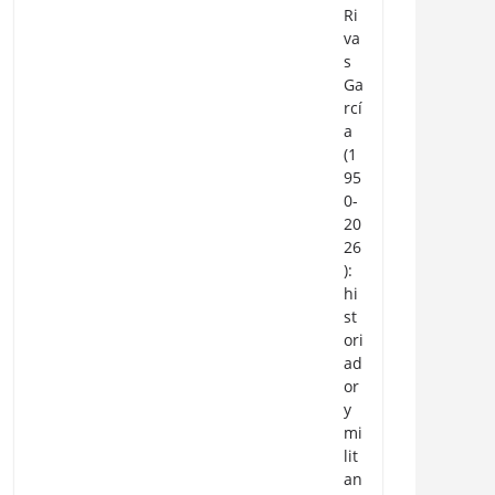
Ri
va
s
Ga
rcí
a
(1
95
0-
20
26
):
hi
st
ori
ad
or
y
mi
lit
an