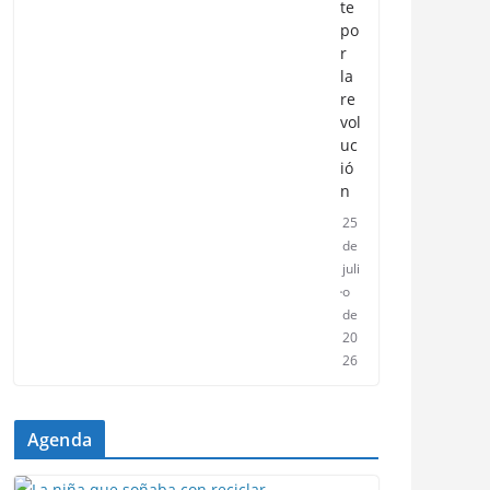
te
po
r
la
re
vol
uc
ió
n
25
de
juli
o
de
20
26
Agenda