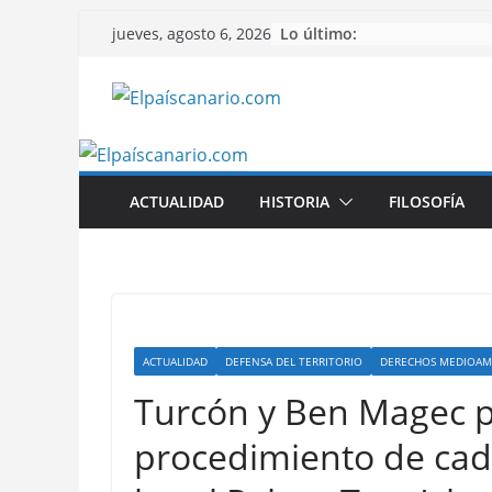
Saltar
Lo último:
jueves, agosto 6, 2026
al
contenido
ACTUALIDAD
HISTORIA
FILOSOFÍA
ACTUALIDAD
DEFENSA DEL TERRITORIO
DERECHOS MEDIOAM
Turcón y Ben Magec p
procedimiento de cad