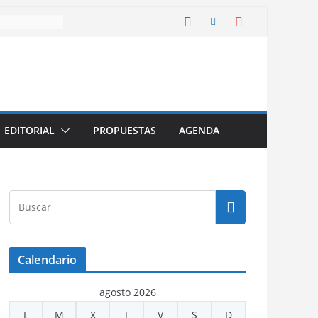
EDITORIAL
PROPUESTAS
AGENDA
Calendario
agosto 2026
L
M
X
J
V
S
D