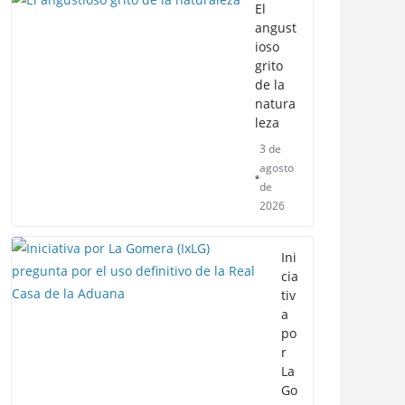
El
angust
ioso
grito
de la
natura
leza
3 de
agosto
de
2026
Ini
cia
tiv
a
po
r
La
Go