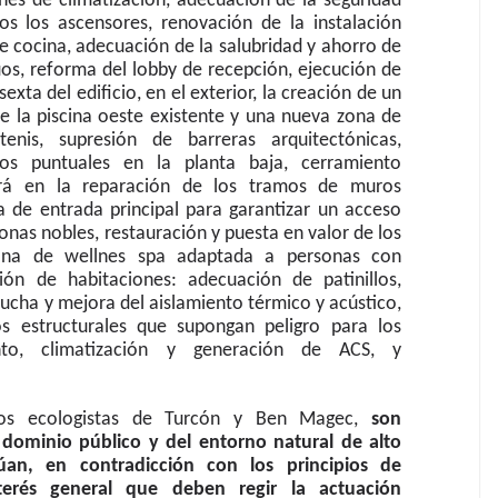
ones de climatización, adecuación de la seguridad
dos los ascensores, renovación de la instalación
de cocina, adecuación de la salubridad y ahorro de
os, reforma del lobby de recepción, ejecución de
exta del edificio, en el exterior, la creación de un
de la piscina oeste existente y una nueva zona de
enis, supresión de barreras arquitectónicas,
s puntuales en la planta baja, cerramiento
tirá en la reparación de los tramos de muros
ta de entrada principal para garantizar un acceso
zonas nobles, restauración y puesta en valor de los
 zona de wellnes spa adaptada a personas con
ión de habitaciones: adecuación de patinillos,
ducha y mejora del aislamiento térmico y acústico,
s estructurales que supongan peligro para los
nto, climatización y generación de ACS, y
 los ecologistas de Turcón y Ben Magec,
son
 dominio público y del entorno natural de alto
úan, en contradicción con los principios de
terés general que deben regir la actuación