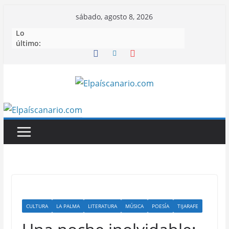
Saltar
sábado, agosto 8, 2026
al
Lo
contenido
último:
CULTURA
LA PALMA
LITERATURA
MÚSICA
POESÍA
TIJARAFE