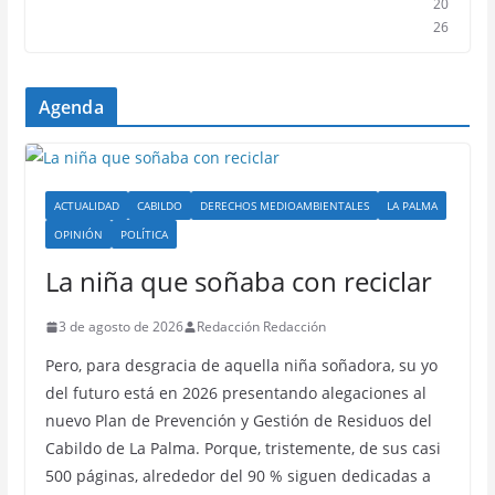
20
26
Agenda
ACTUALIDAD
CABILDO
DERECHOS MEDIOAMBIENTALES
LA PALMA
OPINIÓN
POLÍTICA
La niña que soñaba con reciclar
3 de agosto de 2026
Redacción Redacción
Pero, para desgracia de aquella niña soñadora, su yo
del futuro está en 2026 presentando alegaciones al
nuevo Plan de Prevención y Gestión de Residuos del
Cabildo de La Palma. Porque, tristemente, de sus casi
500 páginas, alrededor del 90 % siguen dedicadas a