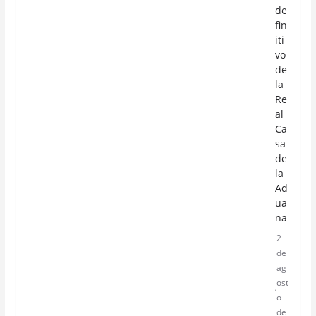
de
fin
iti
vo
de
la
Re
al
Ca
sa
de
la
Ad
ua
na
2
de
ag
ost
o
de