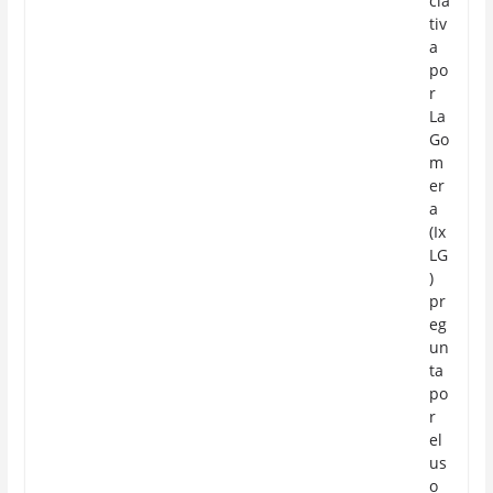
cia
tiv
a
po
r
La
Go
m
er
a
(Ix
LG
)
pr
eg
un
ta
po
r
el
us
o