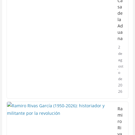
Ca
sa
de
la
Ad
ua
na
2
de
ag
ost
o
de
20
26
Ra
mi
ro
Ri
va