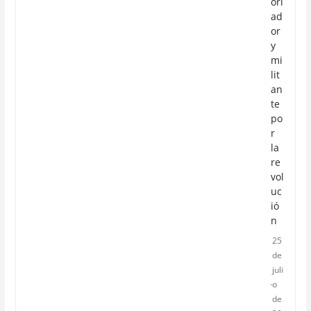
ori
ad
or
y
mi
lit
an
te
po
r
la
re
vol
uc
ió
n
25
de
juli
o
de