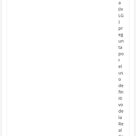
a
(Ix
LG
)
pr
eg
un
ta
po
r
el
us
o
de
fin
iti
vo
de
la
Re
al