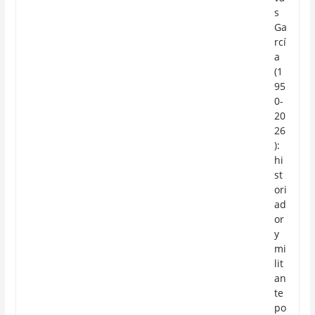
s
Ga
rcí
a
(1
95
0-
20
26
):
hi
st
ori
ad
or
y
mi
lit
an
te
po