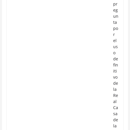
pr
eg
un
ta
po
r
el
us
o
de
fin
iti
vo
de
la
Re
al
Ca
sa
de
la