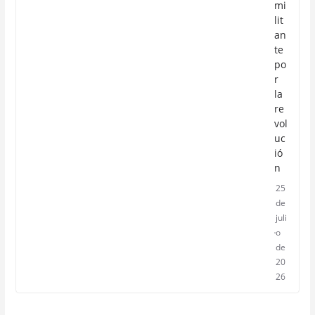
mi
lit
an
te
po
r
la
re
vol
uc
ió
n
25
de
juli
o
de
20
26