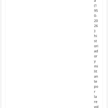
a
(1
95
0-
20
26
):
hi
st
ori
ad
or
y
mi
lit
an
te
po
r
la
re
vol