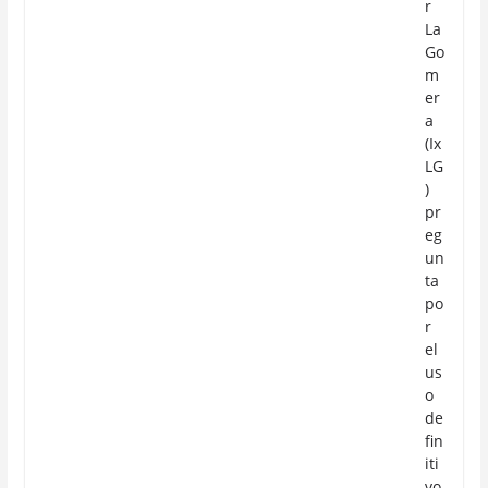
r
La
Go
m
er
a
(Ix
LG
)
pr
eg
un
ta
po
r
el
us
o
de
fin
iti
vo