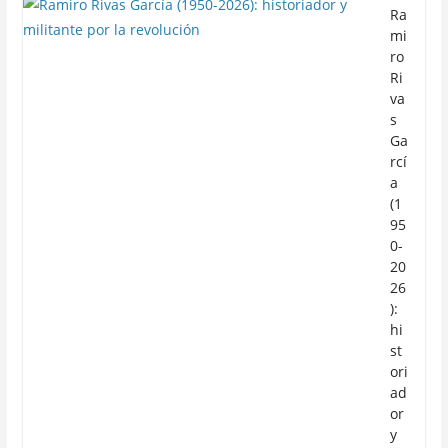
Ra
mi
ro
Ri
va
s
Ga
rcí
a
(1
95
0-
20
26
):
hi
st
ori
ad
or
y