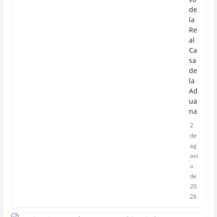
de
la
Re
al
Ca
sa
de
la
Ad
ua
na
2
de
ag
ost
o
de
20
26