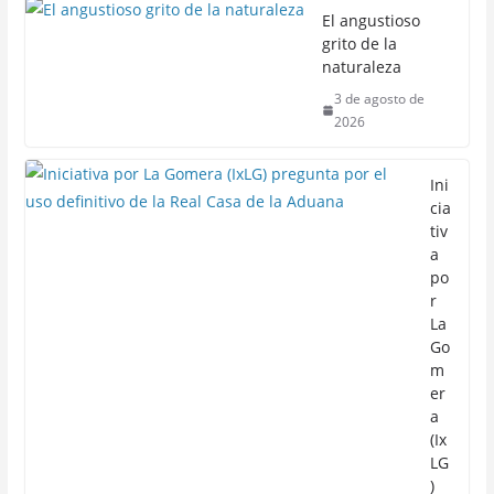
El angustioso
grito de la
naturaleza
3 de agosto de
2026
Ini
cia
tiv
a
po
r
La
Go
m
er
a
(Ix
LG
)