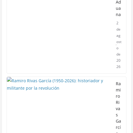
Ad
ua
na
2
de
ag
ost
o
de
20
26
Ra
mi
ro
Ri
va
s
Ga
rcí