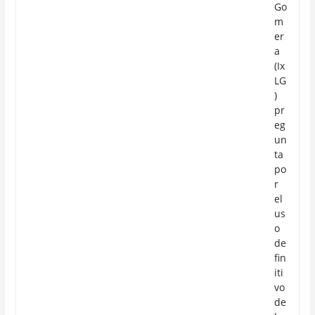
Go
m
er
a
(Ix
LG
)
pr
eg
un
ta
po
r
el
us
o
de
fin
iti
vo
de