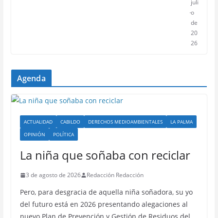
juli
o
de
20
26
Agenda
ACTUALIDAD
CABILDO
DERECHOS MEDIOAMBIENTALES
LA PALMA
OPINIÓN
POLÍTICA
La niña que soñaba con reciclar
3 de agosto de 2026
Redacción Redacción
Pero, para desgracia de aquella niña soñadora, su yo
del futuro está en 2026 presentando alegaciones al
nuevo Plan de Prevención y Gestión de Residuos del