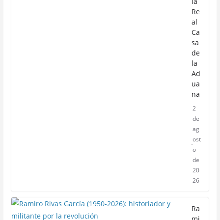
la
Re
al
Ca
sa
de
la
Ad
ua
na
2
de
ag
ost
o
de
20
26
Ra
mi