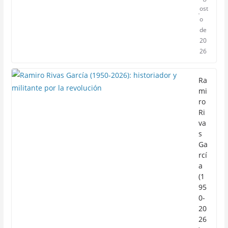
ost
o
de
20
26
Ra
mi
ro
Ri
va
s
Ga
rcí
a
(1
95
0-
20
26