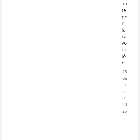
an
te
po
r
la
re
vol
uc
ió
n
25
de
juli
o
de
20
26