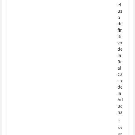
el
us
o
de
fin
iti
vo
de
la
Re
al
Ca
sa
de
la
Ad
ua
na
2
de
ag