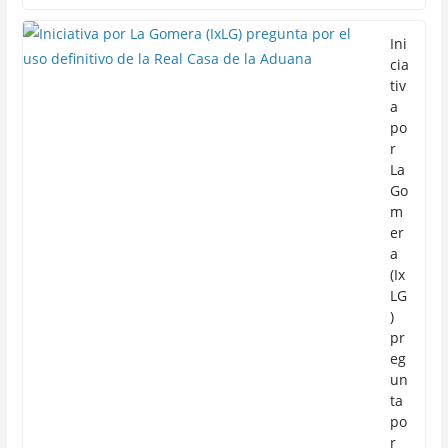
Ini
cia
tiv
a
po
r
La
Go
m
er
a
(Ix
LG
)
pr
eg
un
ta
po
r