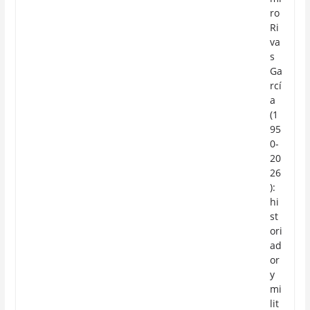
ro
Ri
va
s
Ga
rcí
a
(1
95
0-
20
26
):
hi
st
ori
ad
or
y
mi
lit