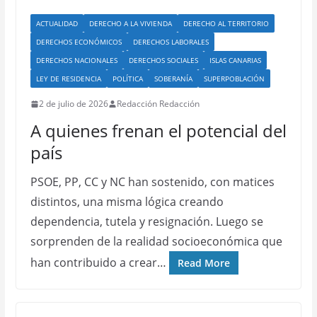
ACTUALIDAD
DERECHO A LA VIVIENDA
DERECHO AL TERRITORIO
DERECHOS ECONÓMICOS
DERECHOS LABORALES
DERECHOS NACIONALES
DERECHOS SOCIALES
ISLAS CANARIAS
LEY DE RESIDENCIA
POLÍTICA
SOBERANÍA
SUPERPOBLACIÓN
2 de julio de 2026
Redacción Redacción
A quienes frenan el potencial del
país
PSOE, PP, CC y NC han sostenido, con matices
distintos, una misma lógica creando
dependencia, tutela y resignación. Luego se
sorprenden de la realidad socioeconómica que
han contribuido a crear…
Read More