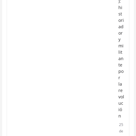
):
hi
st
ori
ad
or
y
mi
lit
an
te
po
r
la
re
vol
uc
ió
n
25
de