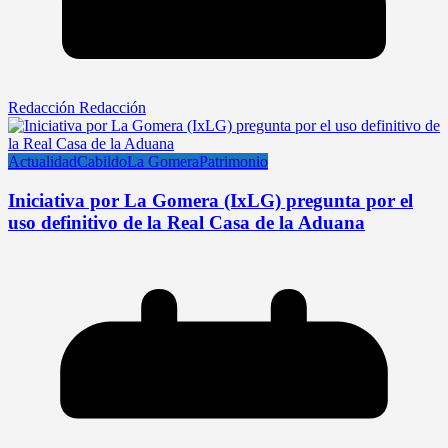
Redacción Redacción
Actualidad
Cabildo
La Gomera
Patrimonio
Iniciativa por La Gomera (IxLG) pregunta por el
uso definitivo de la Real Casa de la Aduana