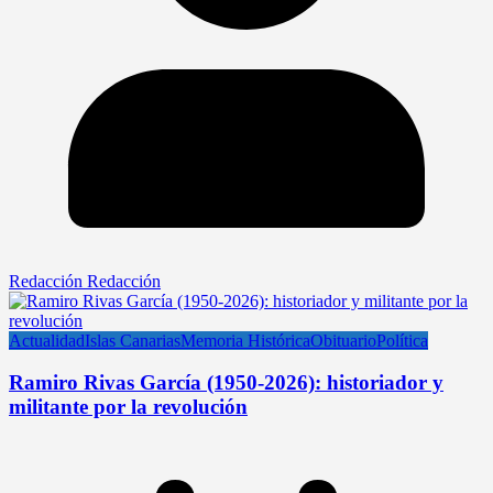
Redacción Redacción
Actualidad
Islas Canarias
Memoria Histórica
Obituario
Política
Ramiro Rivas García (1950-2026): historiador y
militante por la revolución