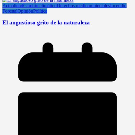
Actualidad
Cambio climático
Derechos medioambientales
Incendio
Forestal
Opinión
Política
El angustioso grito de la naturaleza