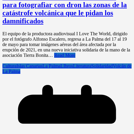
para fotografiar con dron las zonas de la
catástrofe volcánica que le pidan los
damnificados
El equipo de la productora audiovisual I Love The World, dirigido
por el fotógrafo Alfonso Escalero, regresa a La Palma del 17 al 19
de mayo para tomar imágenes aéreas del área afectada por la
erupción de 2021, en una nueva iniciativa solidaria de la mano de la
asociación Tierra Bonita…
Read More
Cultura
Islas Canarias
La Palma
LIbros
Literatura
Solidaridad
Volcán de
La Palma