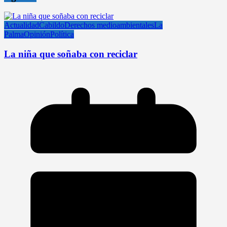
Actualidad
Cabildo
Derechos medioambientales
La
Palma
Opinión
Política
La niña que soñaba con reciclar