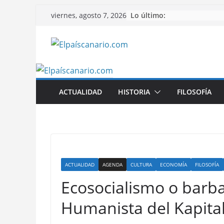
Saltar
Lo último:
viernes, agosto 7, 2026
al
contenido
ACTUALIDAD
HISTORIA
FILOSOFÍA
ACTUALIDAD
AGENDA
CULTURA
ECONOMÍA
FILOSOFÍA
Ecosocialismo o barba
Humanista del Kapita