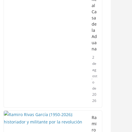
al
Ca
sa
de
la
Ad
ua
na
2
de
ag
ost
o
de
20
26
Ra
mi
ro