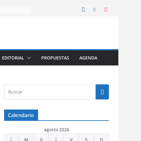
EDITORIAL
PROPUESTAS
AGENDA
Calendario
agosto 2026
L
M
X
J
V
S
D