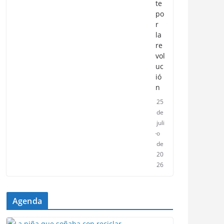
te
po
r
la
re
vol
uc
ió
n
25
de
juli
o
de
20
26
Agenda