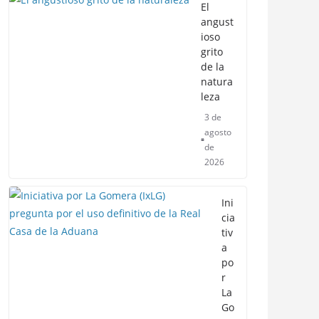
El
angust
ioso
grito
de la
natura
leza
3 de
agosto
de
2026
Ini
cia
tiv
a
po
r
La
Go