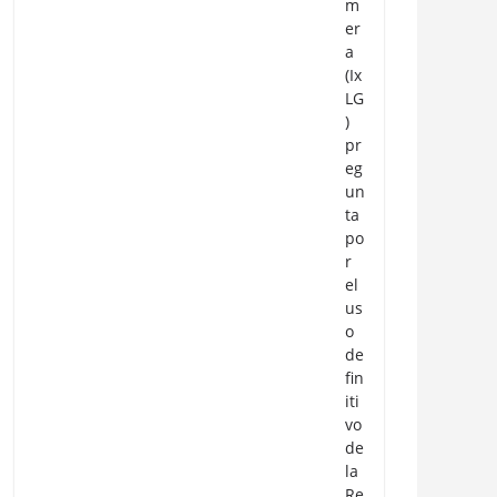
m
er
a
(Ix
LG
)
pr
eg
un
ta
po
r
el
us
o
de
fin
iti
vo
de
la
Re