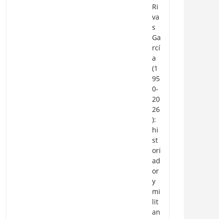
Ri
va
s
Ga
rcí
a
(1
95
0-
20
26
):
hi
st
ori
ad
or
y
mi
lit
an