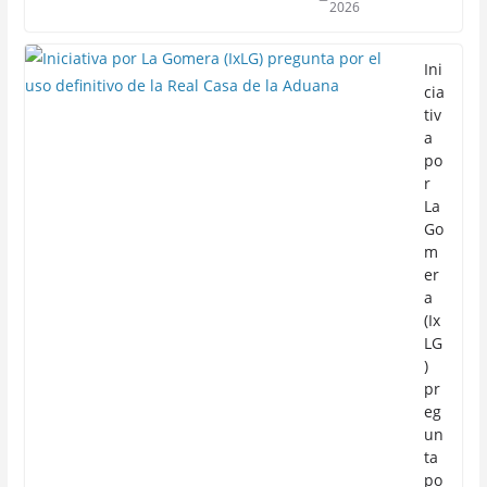
2026
Ini
cia
tiv
a
po
r
La
Go
m
er
a
(Ix
LG
)
pr
eg
un
ta
po