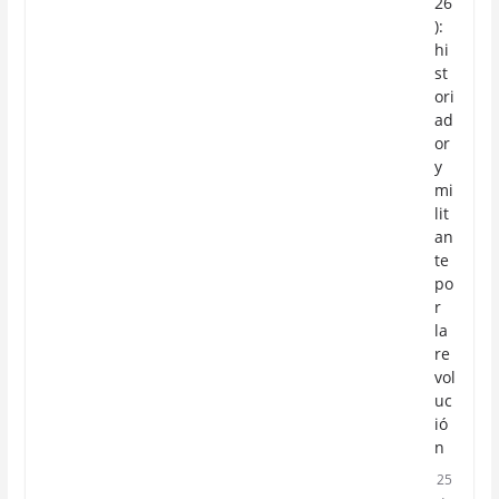
26
):
hi
st
ori
ad
or
y
mi
lit
an
te
po
r
la
re
vol
uc
ió
n
25