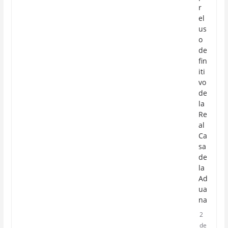
r
el
us
o
de
fin
iti
vo
de
la
Re
al
Ca
sa
de
la
Ad
ua
na
2
de