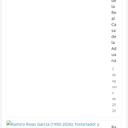
de
la
Re
al
Ca
sa
de
la
Ad
ua
na
2
de
ag
ost
o
de
20
26
Ra