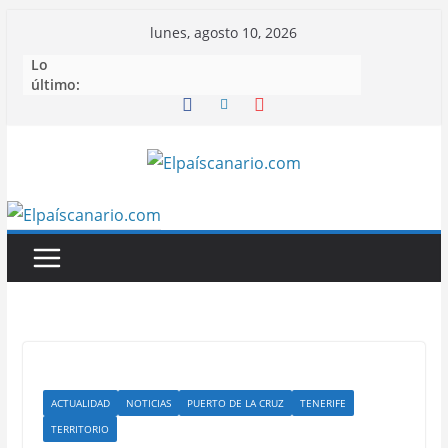
Saltar
lunes, agosto 10, 2026
al
Lo
contenido
último:
ACTUALIDAD
NOTICIAS
PUERTO DE LA CRUZ
TENERIFE
TERRITORIO