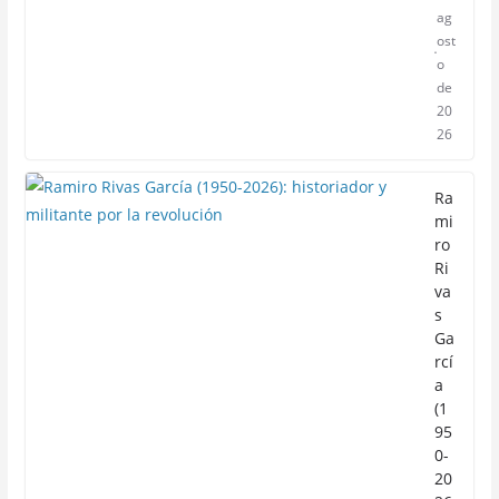
ag
ost
o
de
20
26
Ra
mi
ro
Ri
va
s
Ga
rcí
a
(1
95
0-
20