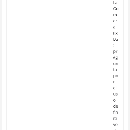
La
Go
m
er
a
(Ix
LG
)
pr
eg
un
ta
po
r
el
us
o
de
fin
iti
vo