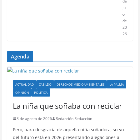
de
juli
o
de
20
26
Agenda
ACTUALIDAD
CABILDO
DERECHOS MEDIOAMBIENTALES
LA PALMA
OPINIÓN
POLÍTICA
La niña que soñaba con reciclar
3 de agosto de 2026
Redacción Redacción
Pero, para desgracia de aquella niña soñadora, su yo
del futuro está en 2026 presentando alegaciones al