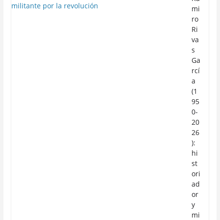
mi
ro
Ri
va
s
Ga
rcí
a
(1
95
0-
20
26
):
hi
st
ori
ad
or
y
mi