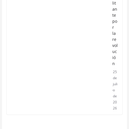
lit
an
te
po
r
la
re
vol
uc
ió
n
25
de
juli
o
de
20
26