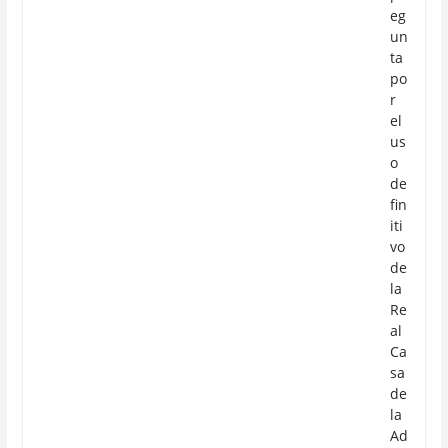
eg
un
ta
po
r
el
us
o
de
fin
iti
vo
de
la
Re
al
Ca
sa
de
la
Ad