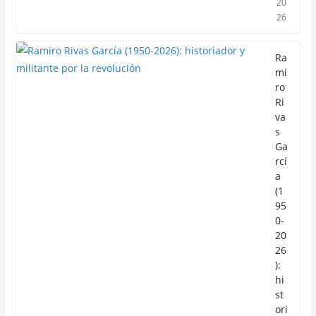
20
26
Ra
mi
ro
Ri
va
s
Ga
rcí
a
(1
95
0-
20
26
):
hi
st
ori