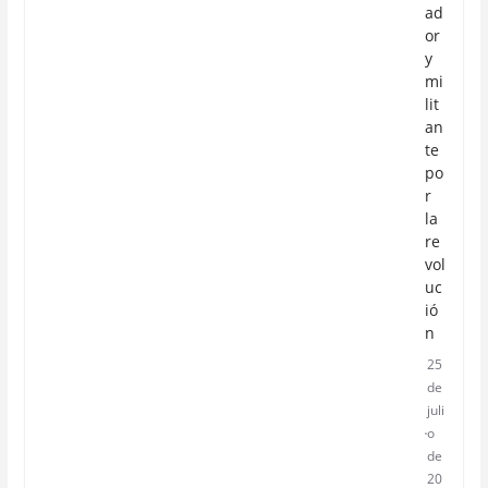
ad
or
y
mi
lit
an
te
po
r
la
re
vol
uc
ió
n
25
de
juli
o
de
20