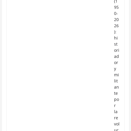
(1
95
0-
20
26
):
hi
st
ori
ad
or
y
mi
lit
an
te
po
r
la
re
vol
uc