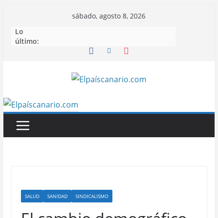
Saltar
sábado, agosto 8, 2026
al
Lo
contenido
último:
SALUD
SANIDAD
SINDICALISMO