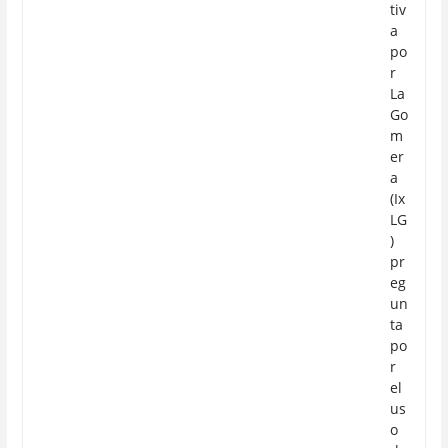
tiv
a
po
r
La
Go
m
er
a
(Ix
LG
)
pr
eg
un
ta
po
r
el
us
o