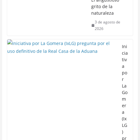
grito de la
naturaleza
3 de agosto de
2026
Ini
cia
tiv
a
po
r
La
Go
m
er
a
(Ix
LG
)
pr