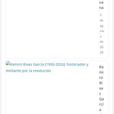
ua
na
2
de
ag
ost
o
de
20
26
Ra
mi
ro
Ri
va
s
Ga
rcí
a