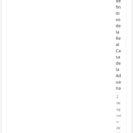
de
fin
iti
vo
de
la
Re
al
Ca
sa
de
la
Ad
ua
na
2
de
ag
ost
o
de