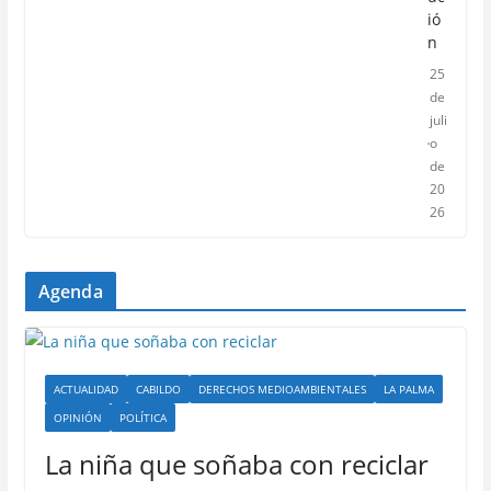
ió
n
25
de
juli
o
de
20
26
Agenda
ACTUALIDAD
CABILDO
DERECHOS MEDIOAMBIENTALES
LA PALMA
OPINIÓN
POLÍTICA
La niña que soñaba con reciclar