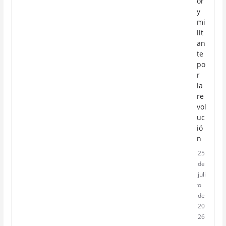
or
y
mi
lit
an
te
po
r
la
re
vol
uc
ió
n
25
de
juli
o
de
20
26