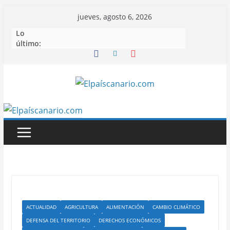
Saltar
jueves, agosto 6, 2026
al
Lo
contenido
último:
ACTUALIDAD
AGRICULTURA
ALIMENTACIÓN
CAMBIO CLIMÁTICO
DEFENSA DEL TERRITORIO
DERECHOS ECONÓMICOS