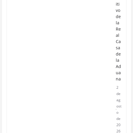
iti
vo
de
la
Re
al
Ca
sa
de
la
Ad
ua
na
2
de
ag
ost
o
de
20
26