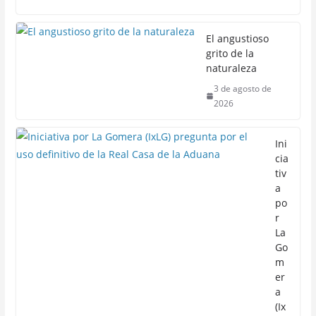
El angustioso
grito de la
naturaleza
3 de agosto de
2026
Ini
cia
tiv
a
po
r
La
Go
m
er
a
(Ix