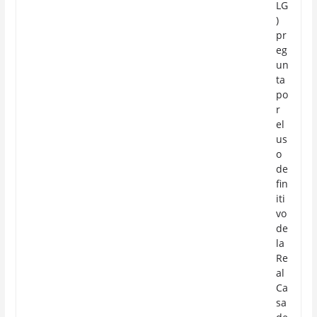
LG
)
pr
eg
un
ta
po
r
el
us
o
de
fin
iti
vo
de
la
Re
al
Ca
sa