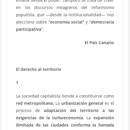
emana desde el poder. Tampoco se trata de creer
en los discursos milagreros del reformismo
populista, que —desde la institucionalidad— nos
alecciona sobre
“economía social”
y
“democracia
participativa”
.
El País Canario
El derecho al territorio
1
La sociedad capitalista tiende a constituirse como
red metropolitana
. La
urbanización general
es el
proceso de
adaptación del territorio a las
exigencias de la
turboeconomía
. La
expansión
ilimitada de las ciudades conforma la llamada