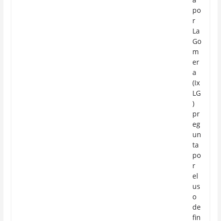
po
r
La
Go
m
er
a
(Ix
LG
)
pr
eg
un
ta
po
r
el
us
o
de
fin