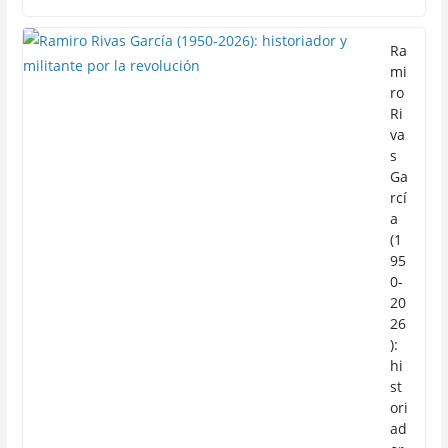
Ra
mi
ro
Ri
va
s
Ga
rcí
a
(1
95
0-
20
26
):
hi
st
ori
ad