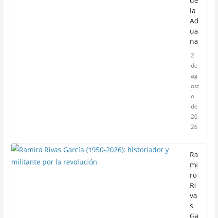
de
la
Ad
ua
na
2
de
ag
ost
o
de
20
26
Ra
mi
ro
Ri
va
s
Ga