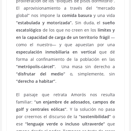
proliferación de los “bloques de pisos dormitorio”.
El aprovisionamiento a través del “mercado
global” nos impone la
comida basura
y una vida
“estabulada y motorizada”.
Sin duda, el
sueño
escatológico
de los que no creen en los
límites y
en la capacidad de carga de un territorio frágil
—
como el nuestro— y que apuestan por una
especulación inmobiliaria en vertical
que dé
forma al confinamiento de la población en las
“metrópolis-cárcel”
. Una masa sin derecho a
“disfrutar del medio”
o, simplemente, sin
“derecho a habitar”
.
El paisaje que retrata Amorós nos resulta
familiar:
“un enjambre de adosados, campos de
golf y centrales eólicas”
. Y la solución no pasa
por creernos el discurso de la
“sostenibilidad”
o
ese
“lenguaje verde o incluso ultraverde”
que