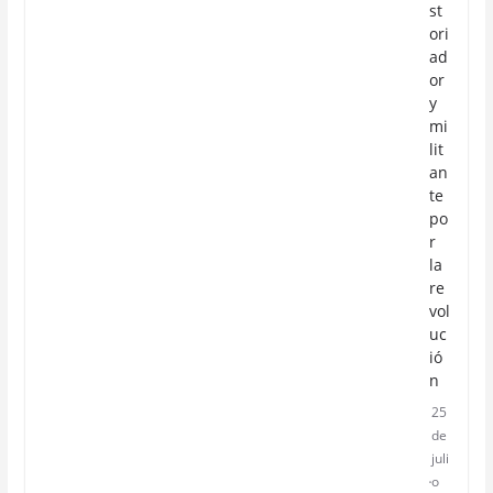
st
ori
ad
or
y
mi
lit
an
te
po
r
la
re
vol
uc
ió
n
25
de
juli
o