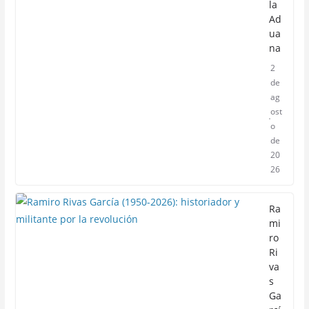
la
Ad
ua
na
2
de
ag
ost
o
de
20
26
Ra
mi
ro
Ri
va
s
Ga