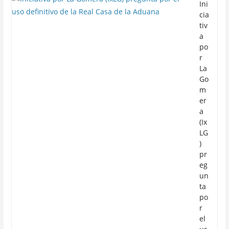
Ini
cia
tiv
a
po
r
La
Go
m
er
a
(Ix
LG
)
pr
eg
un
ta
po
r
el