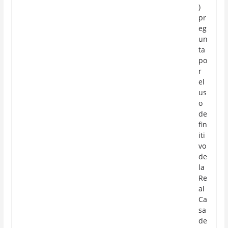
)
pr
eg
un
ta
po
r
el
us
o
de
fin
iti
vo
de
la
Re
al
Ca
sa
de