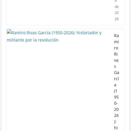
o
de
20
26
Ra
mi
ro
Ri
va
s
Ga
rcí
a
(1
95
0-
20
26
):
hi