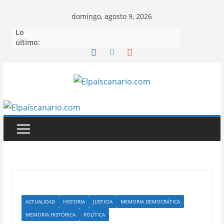
Saltar
domingo, agosto 9, 2026
al
Lo
contenido
último:
ACTUALIDAD
HISTORIA
JUSTICIA
MEMORIA DEMOCRÁTICA
MEMORIA HISTÓRICA
POLÍTICA