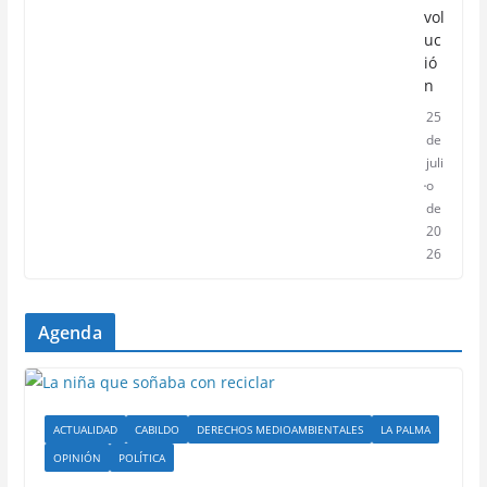
vol
uc
ió
n
25
de
juli
o
de
20
26
Agenda
ACTUALIDAD
CABILDO
DERECHOS MEDIOAMBIENTALES
LA PALMA
OPINIÓN
POLÍTICA