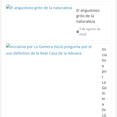
El angustioso
grito de la
naturaleza
3 de agosto de
2026
Ini
cia
tiv
a
po
r
La
Go
m
er
a
(Ix
LG