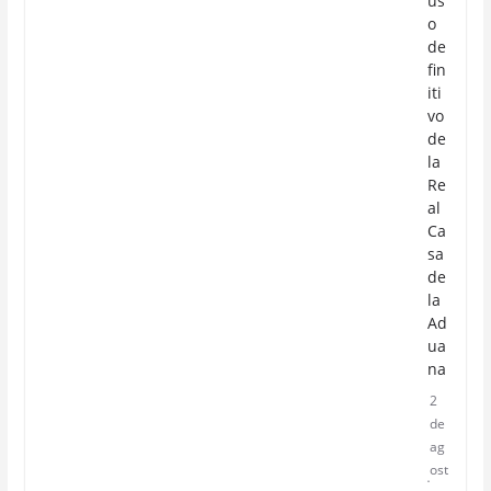
us
o
de
fin
iti
vo
de
la
Re
al
Ca
sa
de
la
Ad
ua
na
2
de
ag
ost