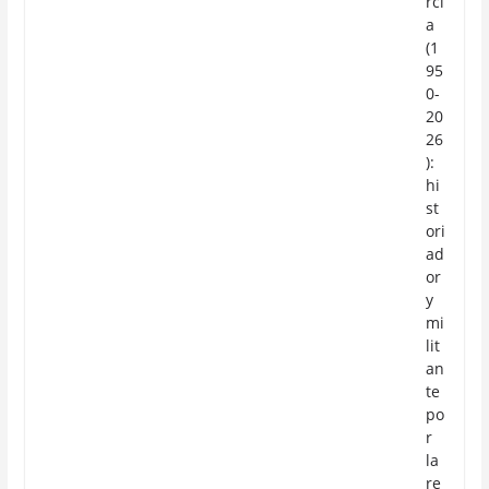
rcí
a
(1
95
0-
20
26
):
hi
st
ori
ad
or
y
mi
lit
an
te
po
r
la
re