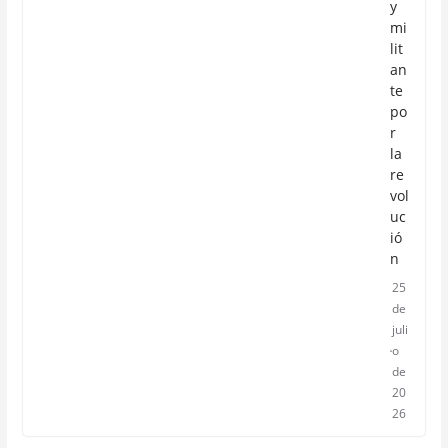
y
mi
lit
an
te
po
r
la
re
vol
uc
ió
n
25
de
juli
o
de
20
26