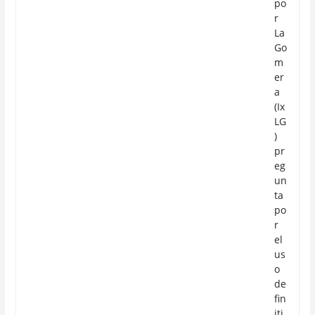
po
r
La
Go
m
er
a
(Ix
LG
)
pr
eg
un
ta
po
r
el
us
o
de
fin
iti