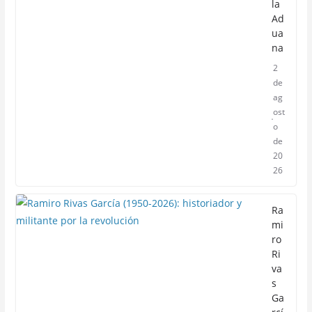
la
Ad
ua
na
2
de
ag
ost
o
de
20
26
Ra
mi
ro
Ri
va
s
Ga