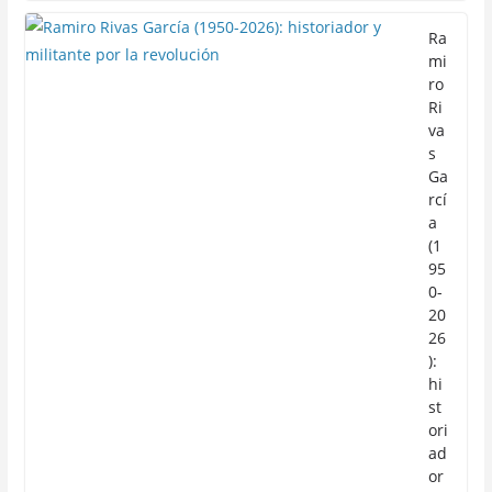
Ra
mi
ro
Ri
va
s
Ga
rcí
a
(1
95
0-
20
26
):
hi
st
ori
ad
or