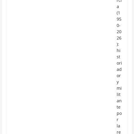
rcí
a
(1
95
0-
20
26
):
hi
st
ori
ad
or
y
mi
lit
an
te
po
r
la
re