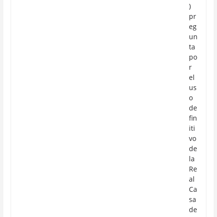
)
pr
eg
un
ta
po
r
el
us
o
de
fin
iti
vo
de
la
Re
al
Ca
sa
de