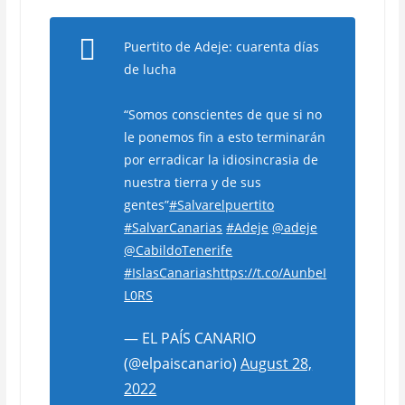
Puertito de Adeje: cuarenta días
de lucha
“Somos conscientes de que si no
le ponemos fin a esto terminarán
por erradicar la idiosincrasia de
nuestra tierra y de sus
gentes”
#Salvarelpuertito
#SalvarCanarias
#Adeje
@adeje
@CabildoTenerife
#IslasCanarias
https://t.co/AunbeI
L0RS
— EL PAÍS CANARIO
(@elpaiscanario)
August 28,
2022