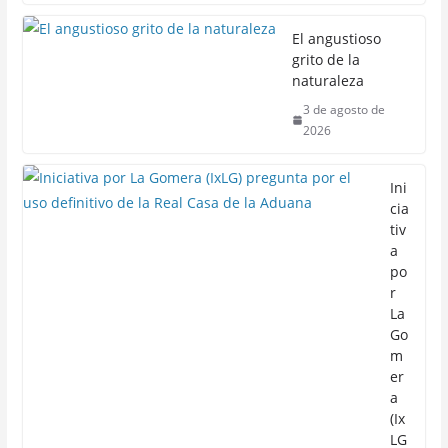
El angustioso
grito de la
naturaleza
3 de agosto de
2026
Ini
cia
tiv
a
po
r
La
Go
m
er
a
(Ix
LG