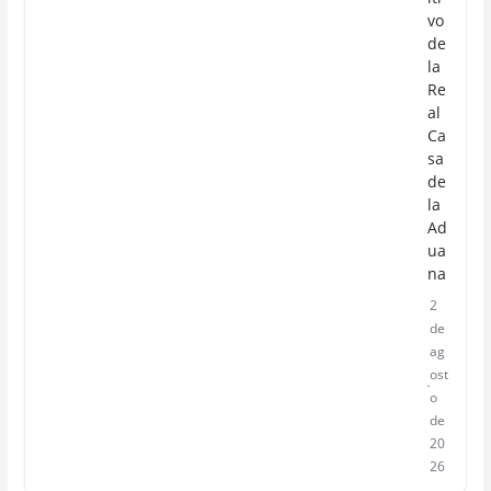
vo
de
la
Re
al
Ca
sa
de
la
Ad
ua
na
2
de
ag
ost
o
de
20
26