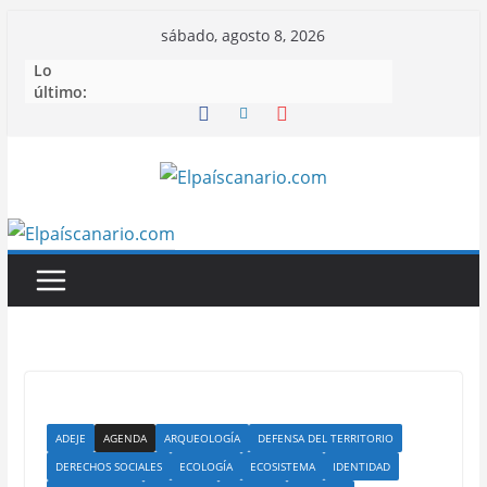
Saltar
sábado, agosto 8, 2026
al
Lo
contenido
último:
ADEJE
AGENDA
ARQUEOLOGÍA
DEFENSA DEL TERRITORIO
DERECHOS SOCIALES
ECOLOGÍA
ECOSISTEMA
IDENTIDAD