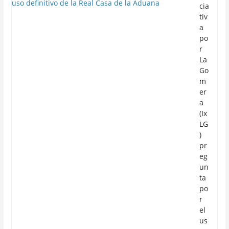
cia
tiv
a
po
r
La
Go
m
er
a
(Ix
LG
)
pr
eg
un
ta
po
r
el
us