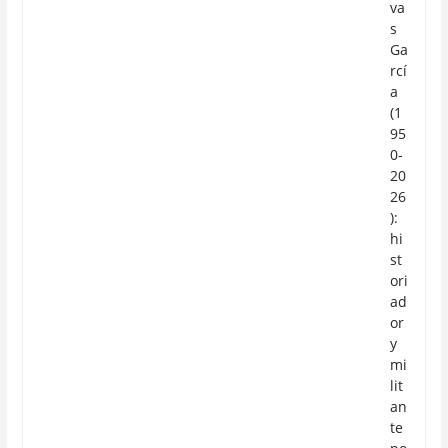
va
s
Ga
rcí
a
(1
95
0-
20
26
):
hi
st
ori
ad
or
y
mi
lit
an
te