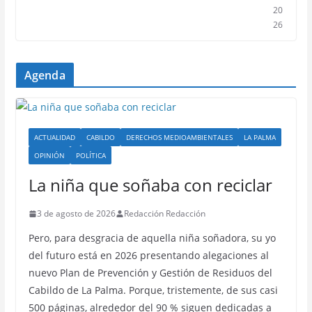
20
26
Agenda
ACTUALIDAD
CABILDO
DERECHOS MEDIOAMBIENTALES
LA PALMA
OPINIÓN
POLÍTICA
La niña que soñaba con reciclar
3 de agosto de 2026
Redacción Redacción
Pero, para desgracia de aquella niña soñadora, su yo
del futuro está en 2026 presentando alegaciones al
nuevo Plan de Prevención y Gestión de Residuos del
Cabildo de La Palma. Porque, tristemente, de sus casi
500 páginas, alrededor del 90 % siguen dedicadas a