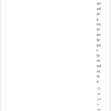
ori
ad
or
y
mi
lit
an
te
po
r
la
re
vol
uc
ió
n
25
de
juli
o
de