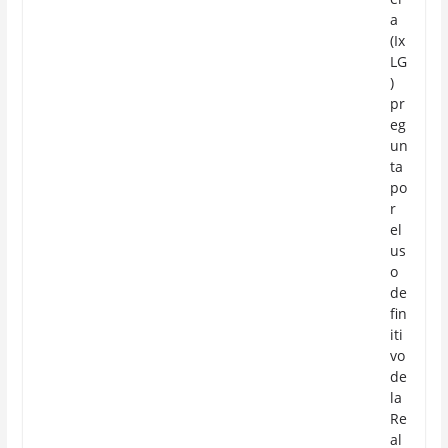
a
(Ix
LG
)
pr
eg
un
ta
po
r
el
us
o
de
fin
iti
vo
de
la
Re
al