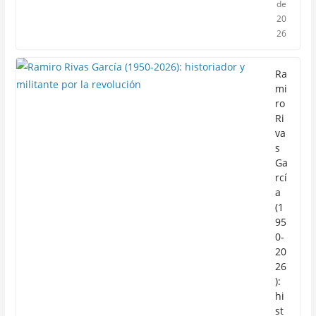
de
20
26
Ra
mi
ro
Ri
va
s
Ga
rcí
a
(1
95
0-
20
26
):
hi
st