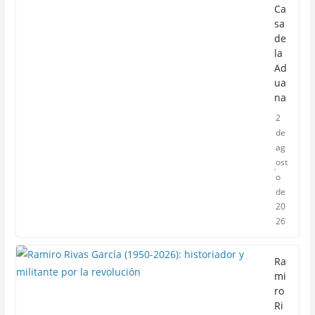
Ca
sa
de
la
Ad
ua
na
2
de
ag
ost
o
de
20
26
Ra
mi
ro
Ri