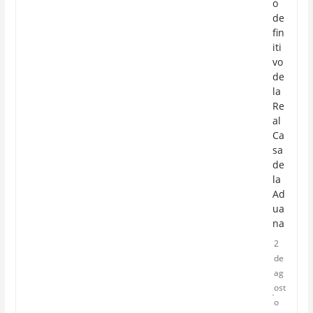
o
de
fin
iti
vo
de
la
Re
al
Ca
sa
de
la
Ad
ua
na
2
de
ag
ost
o