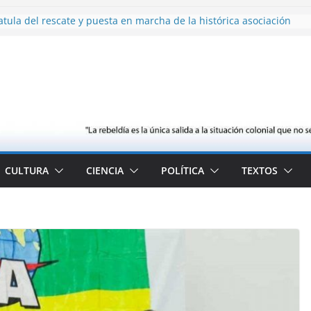
tula del rescate y puesta en marcha de la histórica asociación
aria
ba con reciclar
ito de la naturaleza
a Gomera (IxLG) pregunta por el uso definitivo de la Real Casa de la
cía (1950-2026): historiador y militante por la revolución
CULTURA
CIENCIA
POLÍTICA
TEXTOS