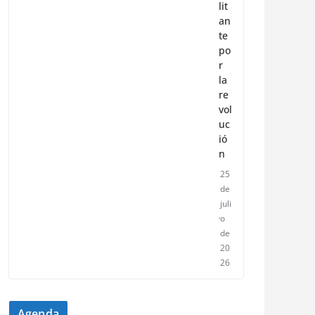
lit
an
te
po
r
la
re
vol
uc
ió
n
25
de
juli
o
de
20
26
Agenda