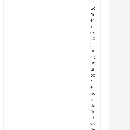
La
Go
m
er
a
(Ix
LG
)
pr
eg
un
ta
po
r
el
us
o
de
fin
iti
vo
de