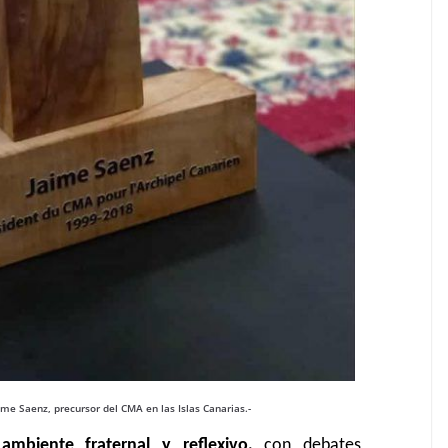
e Saenz, precursor del CMA en las Islas Canarias.-
n
ambiente fraternal y reflexivo,
con debates