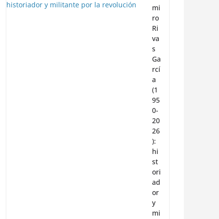
mi
ro
Ri
va
s
Ga
rcí
a
(1
95
0-
20
26
):
hi
st
ori
ad
or
y
mi