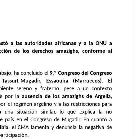
nstó a las autoridades africanas y a la ONU a
ección de los derechos amazighs, conforme al
rabajo, ha concluido el
9.º Congreso del C
ongreso
n
Tassurt-Mugadir, Essaouira (Marruecos)
. El
biente sereno y fraterno, pese a un contexto
te por la
ausencia de los
a
mazighs de Argelia
,
r el régimen argelino y a las restricciones para
 una situación similar, lo que explica la no
te país en el Congreso de Mugadir. En cuanto a
ibia
, el CMA lamenta y denuncia la negativa de
articipación.