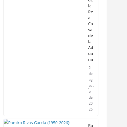
la
Re
al
Ca
sa
de
la
Ad
ua
na
2
de
ag
ost
o
de
20
26
Ra