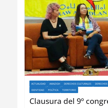
ACTUALIDAD
AMAZIGH
DERECHOS CULTURALES
DERECHOS
IDENTIDAD
POLÍTICA
TERRITORIO
Clausura del 9º cong