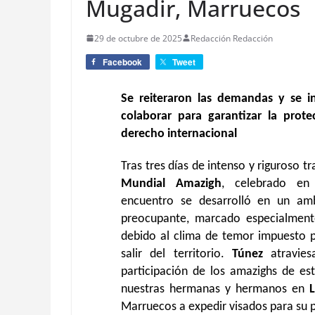
Mugadir, Marruecos
29 de octubre de 2025
Redacción Redacción
Facebook
Tweet
Se reiteraron las demandas y se i
colaborar para garantizar la prot
derecho internacional
Tras tres días de intenso y riguroso t
M
undial
A
mazigh
, celebrado e
encuentro se desarrolló en un am
preocupante, marcado especialmen
debido al clima de temor impuesto po
salir del territorio.
Túnez
atraviesa
participación de los amazighs de es
nuestras hermanas y hermanos en
L
Marruecos a expedir visados para su p