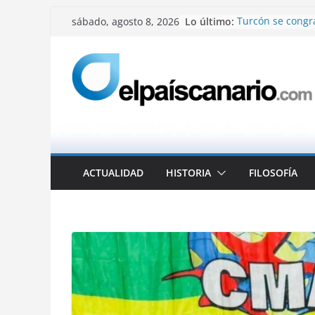
Saltar
Lo último:
Turcón se congra
sábado, agosto 8, 2026
al
Solidaridad Can
La niña que soña
contenido
El angustioso gr
Iniciativa por L
Aduana
Ramiro Rivas Gar
ACTUALIDAD
HISTORIA
FILOSOFÍA