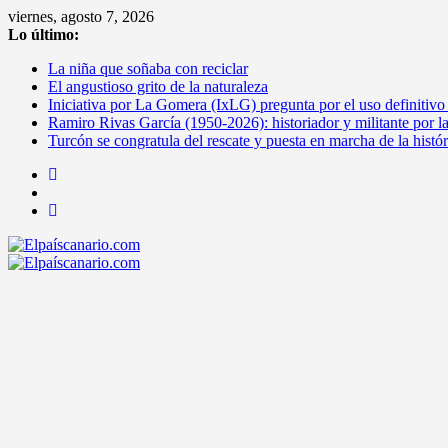
Saltar
viernes, agosto 7, 2026
al
Lo último:
contenido
La niña que soñaba con reciclar
El angustioso grito de la naturaleza
Iniciativa por La Gomera (IxLG) pregunta por el uso definitivo
Ramiro Rivas García (1950-2026): historiador y militante por l
Turcón se congratula del rescate y puesta en marcha de la histó