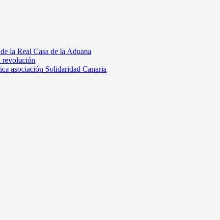
 de la Real Casa de la Aduana
a revolución
rica asociación Solidaridad Canaria