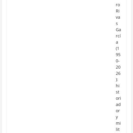
ro
Ri
va
s
Ga
rcí
a
(1
95
0-
20
26
):
hi
st
ori
ad
or
y
mi
lit