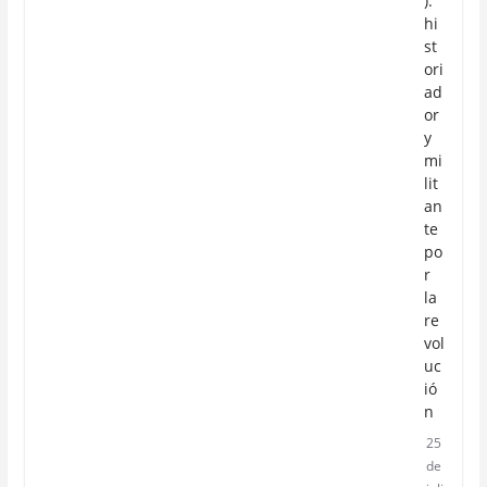
):
hi
st
ori
ad
or
y
mi
lit
an
te
po
r
la
re
vol
uc
ió
n
25
de