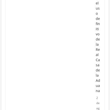
el
us
o
de
fin
iti
vo
de
la
Re
al
Ca
sa
de
la
Ad
ua
na
2
de
ag