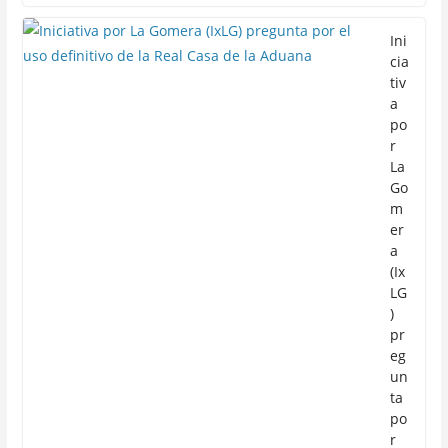
Ini
cia
tiv
a
po
r
La
Go
m
er
a
(Ix
LG
)
pr
eg
un
ta
po
r