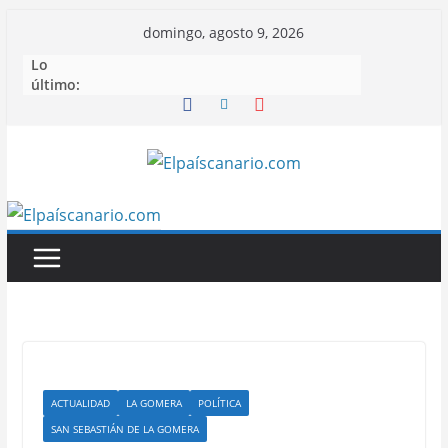
Saltar
domingo, agosto 9, 2026
al
Lo
contenido
último:
ACTUALIDAD
LA GOMERA
POLÍTICA
SAN SEBASTIÁN DE LA GOMERA