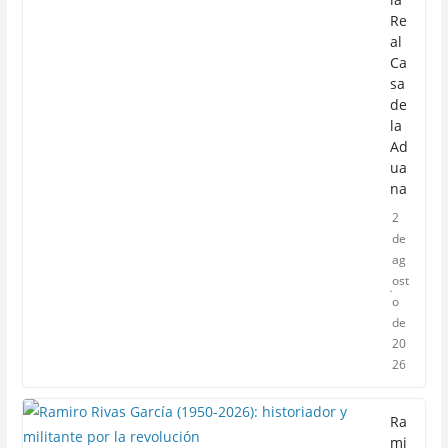
Re
al
Ca
sa
de
la
Ad
ua
na
2
de
ag
ost
o
de
20
26
Ra
mi