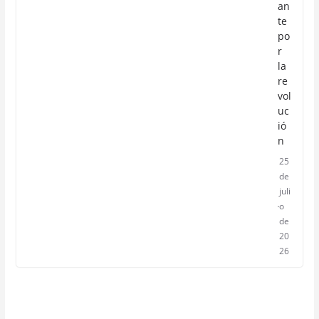
an
te
po
r
la
re
vol
uc
ió
n
25
de
juli
o
de
20
26