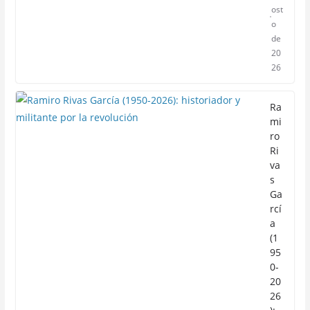
ost
o
de
20
26
Ra
mi
ro
Ri
va
s
Ga
rcí
a
(1
95
0-
20
26