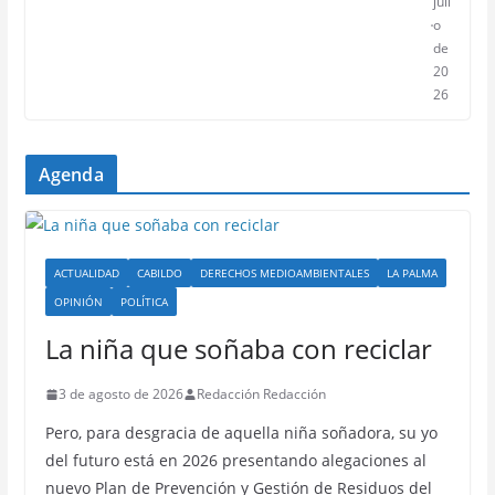
juli
o
de
20
26
Agenda
ACTUALIDAD
CABILDO
DERECHOS MEDIOAMBIENTALES
LA PALMA
OPINIÓN
POLÍTICA
La niña que soñaba con reciclar
3 de agosto de 2026
Redacción Redacción
Pero, para desgracia de aquella niña soñadora, su yo
del futuro está en 2026 presentando alegaciones al
nuevo Plan de Prevención y Gestión de Residuos del