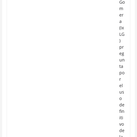
Go
m
er
a
(Ix
LG
)
pr
eg
un
ta
po
r
el
us
o
de
fin
iti
vo
de
la