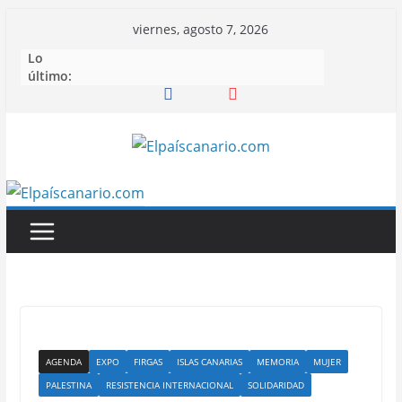
Saltar
viernes, agosto 7, 2026
al
Lo
contenido
último:
AGENDA
EXPO
FIRGAS
ISLAS CANARIAS
MEMORIA
MUJER
PALESTINA
RESISTENCIA INTERNACIONAL
SOLIDARIDAD