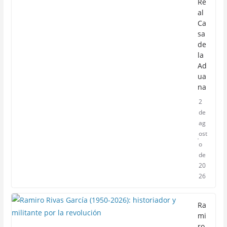
Re
al
Ca
sa
de
la
Ad
ua
na
2
de
ag
ost
o
de
20
26
Ra
mi
ro