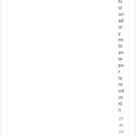
hi
st
ori
ad
or
y
mi
lit
an
te
po
r
la
re
vol
uc
ió
n
25
de
juli