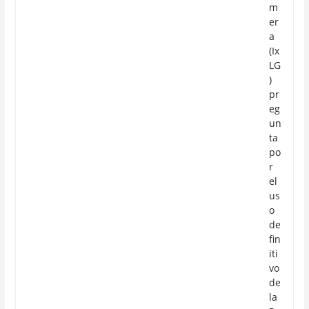
m
er
a
(Ix
LG
)
pr
eg
un
ta
po
r
el
us
o
de
fin
iti
vo
de
la