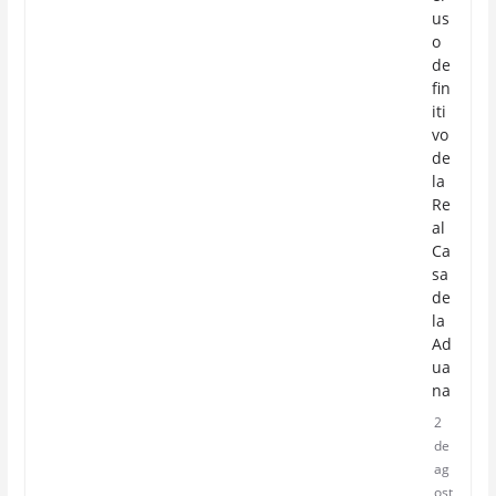
us
o
de
fin
iti
vo
de
la
Re
al
Ca
sa
de
la
Ad
ua
na
2
de
ag
ost