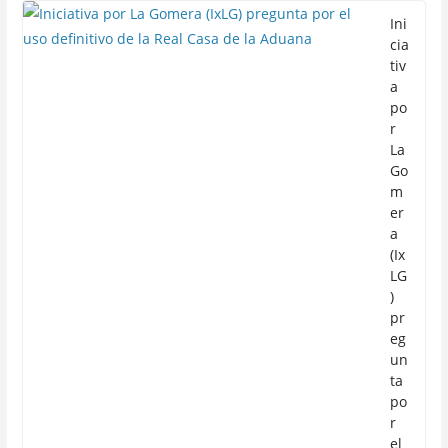
Ini
cia
tiv
a
po
r
La
Go
m
er
a
(Ix
LG
)
pr
eg
un
ta
po
r
el