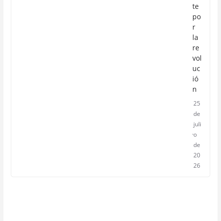
te
po
r
la
re
vol
uc
ió
n
25
de
juli
o
de
20
26