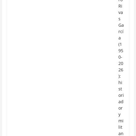
Ri
va
s
Ga
rcí
a
(1
95
0-
20
26
):
hi
st
ori
ad
or
y
mi
lit
an