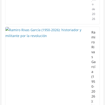
o
de
20
26
Ra
mi
ro
Ri
va
s
Ga
rcí
a
(1
95
0-
20
26
):