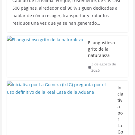
Cabildo de La Palma. Porque, tristemente, de sus casi
500 páginas, alrededor del 90 % siguen dedicadas a
hablar de cómo recoger, transportar y tratar los
residuos una vez que ya se han generado…
El angustioso
grito de la
naturaleza
3 de agosto de
2026
Ini
cia
tiv
a
po
r
La
Go