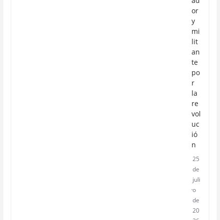
ad
or
y
mi
lit
an
te
po
r
la
re
vol
uc
ió
n
25
de
juli
o
de
20