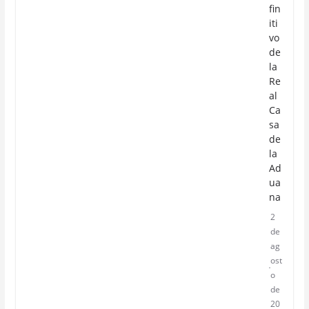
fin
iti
vo
de
la
Re
al
Ca
sa
de
la
Ad
ua
na
2
de
ag
ost
o
de
20