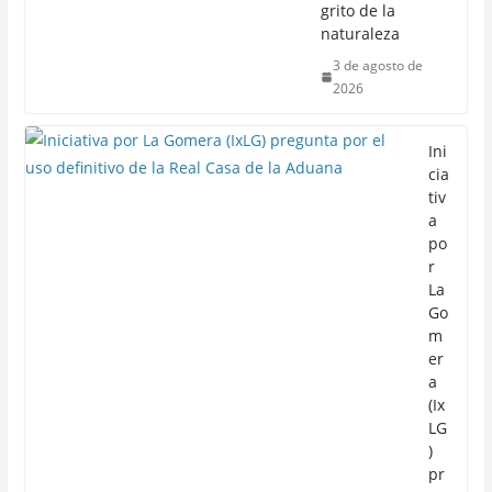
grito de la
naturaleza
3 de agosto de
2026
Ini
cia
tiv
a
po
r
La
Go
m
er
a
(Ix
LG
)
pr