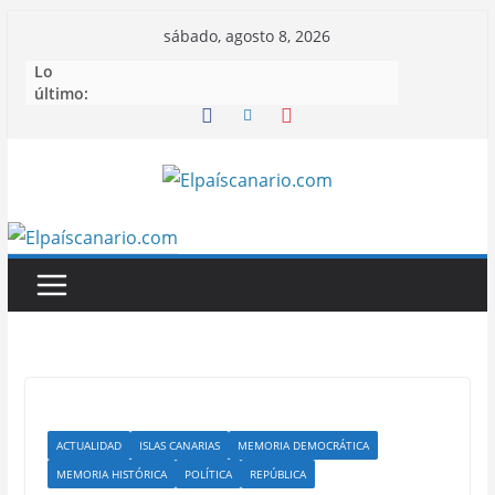
Saltar
sábado, agosto 8, 2026
al
Lo
contenido
último:
ACTUALIDAD
ISLAS CANARIAS
MEMORIA DEMOCRÁTICA
MEMORIA HISTÓRICA
POLÍTICA
REPÚBLICA