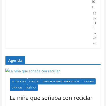
ió
n
25
de
juli
o
de
20
26
Agenda
ACTUALIDAD
CABILDO
DERECHOS MEDIOAMBIENTALES
LA PALMA
OPINIÓN
POLÍTICA
La niña que soñaba con reciclar