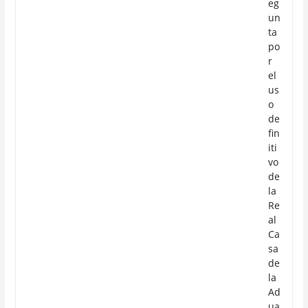
eg
un
ta
po
r
el
us
o
de
fin
iti
vo
de
la
Re
al
Ca
sa
de
la
Ad
ua