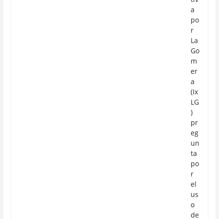
a
po
r
La
Go
m
er
a
(Ix
LG
)
pr
eg
un
ta
po
r
el
us
o
de