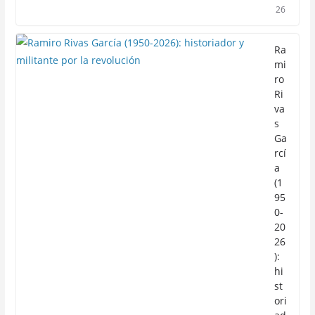
26
Ra
mi
ro
Ri
va
s
Ga
rcí
a
(1
95
0-
20
26
):
hi
st
ori