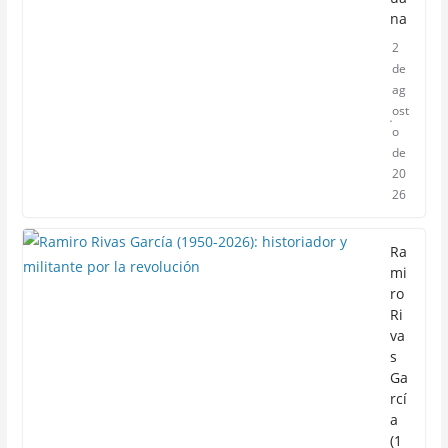
na
2
de
ag
ost
o
de
20
26
Ra
mi
ro
Ri
va
s
Ga
rcí
a
(1