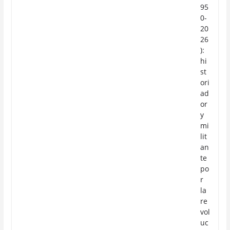
95
0-
20
26
):
hi
st
ori
ad
or
y
mi
lit
an
te
po
r
la
re
vol
uc