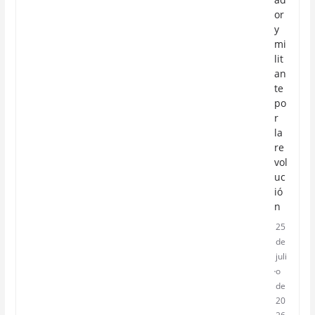
or
y
mi
lit
an
te
po
r
la
re
vol
uc
ió
n
25
de
juli
o
de
20