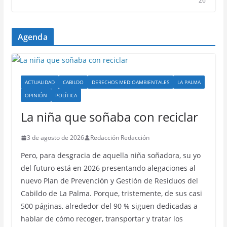
26
Agenda
ACTUALIDAD
CABILDO
DERECHOS MEDIOAMBIENTALES
LA PALMA
OPINIÓN
POLÍTICA
La niña que soñaba con reciclar
3 de agosto de 2026
Redacción Redacción
Pero, para desgracia de aquella niña soñadora, su yo
del futuro está en 2026 presentando alegaciones al
nuevo Plan de Prevención y Gestión de Residuos del
Cabildo de La Palma. Porque, tristemente, de sus casi
500 páginas, alrededor del 90 % siguen dedicadas a
hablar de cómo recoger, transportar y tratar los