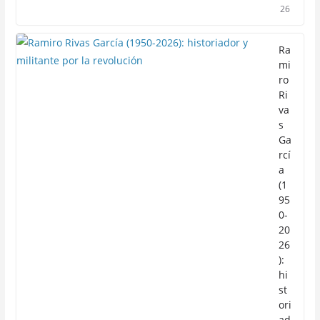
26
Ra
mi
ro
Ri
va
s
Ga
rcí
a
(1
95
0-
20
26
):
hi
st
ori
ad