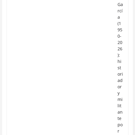
Ga
rcí
a
(1
95
0-
20
26
):
hi
st
ori
ad
or
y
mi
lit
an
te
po
r