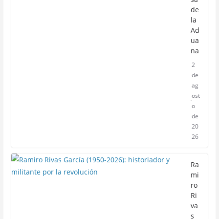
de
la
Ad
ua
na
2
de
ag
ost
o
de
20
26
Ra
mi
ro
Ri
va
s