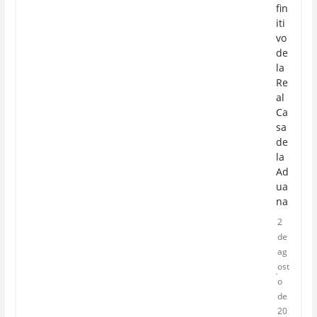
fin
iti
vo
de
la
Re
al
Ca
sa
de
la
Ad
ua
na
2
de
ag
ost
o
de
20