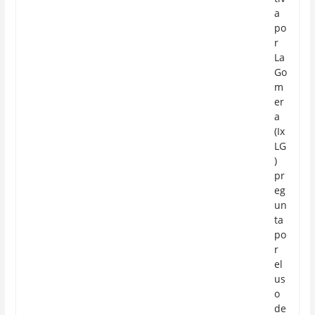
a
po
r
La
Go
m
er
a
(Ix
LG
)
pr
eg
un
ta
po
r
el
us
o
de