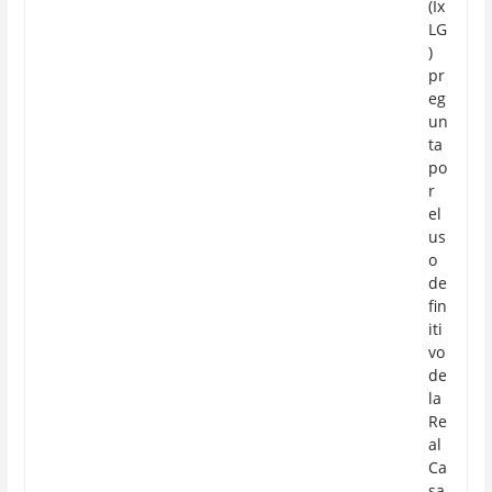
(Ix
LG
)
pr
eg
un
ta
po
r
el
us
o
de
fin
iti
vo
de
la
Re
al
Ca
sa