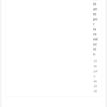
lit
an
te
po
r
la
re
vol
uc
ió
n
25
de
juli
o
de
20
26