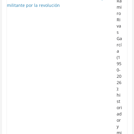
Ra
mi
ro
Ri
va
s
Ga
rcí
a
(1
95
0-
20
26
):
hi
st
ori
ad
or
y
mi