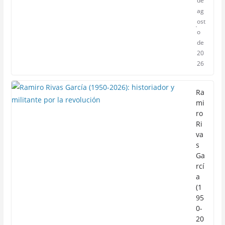
de
ag
ost
o
de
20
26
Ra
mi
ro
Ri
va
s
Ga
rcí
a
(1
95
0-
20