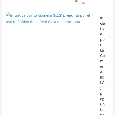
2026
Ini
cia
tiv
a
po
r
La
Go
m
er
a
(Ix
LG
)
pr
eg
un
ta
po