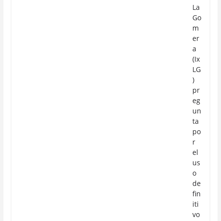
La
Go
m
er
a
(Ix
LG
)
pr
eg
un
ta
po
r
el
us
o
de
fin
iti
vo