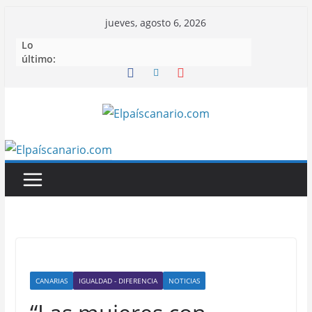
Saltar
jueves, agosto 6, 2026
al
Lo
contenido
último:
CANARIAS
IGUALDAD - DIFERENCIA
NOTICIAS