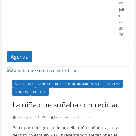
de
juli
o
de
20
26
Agenda
ACTUALIDAD
CABILDO
DERECHOS MEDIOAMBIENTALES
LA PALMA
OPINIÓN
POLÍTICA
La niña que soñaba con reciclar
3 de agosto de 2026
Redacción Redacción
Pero, para desgracia de aquella niña soñadora, su yo
del futuro está en 2026 presentando alegaciones al