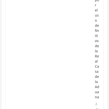
r
el
us
o
de
fin
iti
vo
de
la
Re
al
Ca
sa
de
la
Ad
ua
na
2