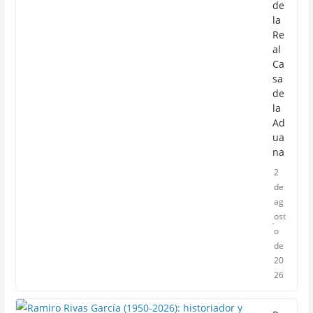
de
la
Re
al
Ca
sa
de
la
Ad
ua
na
2
de
ag
ost
o
de
20
26