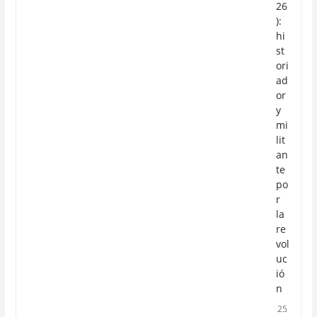
26
):
hi
st
ori
ad
or
y
mi
lit
an
te
po
r
la
re
vol
uc
ió
n
25