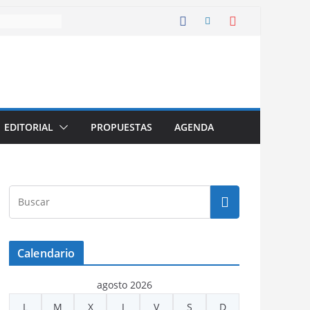
EDITORIAL
PROPUESTAS
AGENDA
Calendario
agosto 2026
L
M
X
J
V
S
D