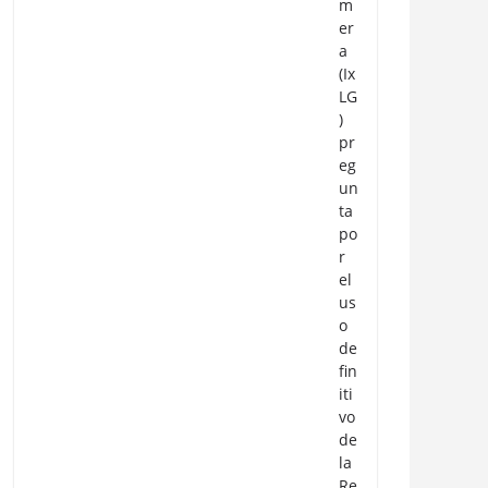
m
er
a
(Ix
LG
)
pr
eg
un
ta
po
r
el
us
o
de
fin
iti
vo
de
la
Re