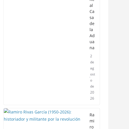
al
Ca
sa
de
la
Ad
ua
na
2
de
ag
ost
o
de
20
26
Ra
mi
ro