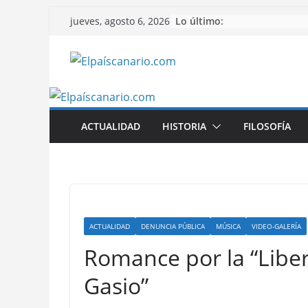
Saltar
Lo último:
jueves, agosto 6, 2026
al
contenido
ACTUALIDAD
HISTORIA
FILOSOFÍA
ACTUALIDAD
DENUNCIA PÚBLICA
MÚSICA
VIDEO-GALERÍA
Romance por la “Liber
Gasio”