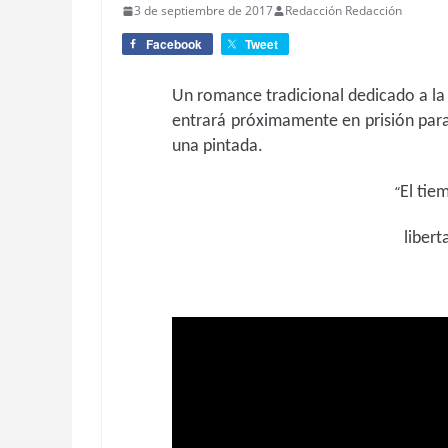
3 de septiembre de 2017
Redacción Redacción
Facebook
Tweet
Un romance tradicional dedicado a la 
entrará próximamente en prisión par
una pintada.
“
El tiem
liber