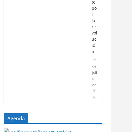
te
po
r
la
re
vol
uc
ió
n
25
de
juli
o
de
20
26
Agenda