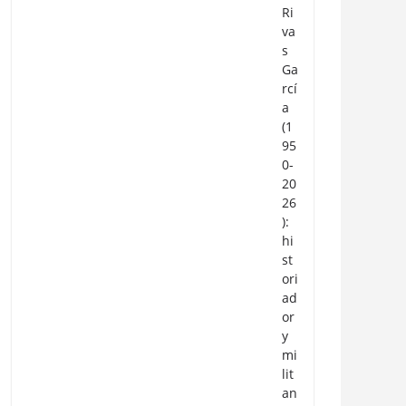
Ri
va
s
Ga
rcí
a
(1
95
0-
20
26
):
hi
st
ori
ad
or
y
mi
lit
an