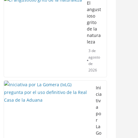
El
angust
ioso
grito
de la
natura
leza
3 de
agosto
de
2026
Ini
cia
tiv
a
po
r
La
Go