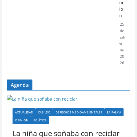
uc
ió
n
25
de
juli
o
de
20
26
Agenda
ACTUALIDAD
CABILDO
DERECHOS MEDIOAMBIENTALES
LA PALMA
OPINIÓN
POLÍTICA
La niña que soñaba con reciclar