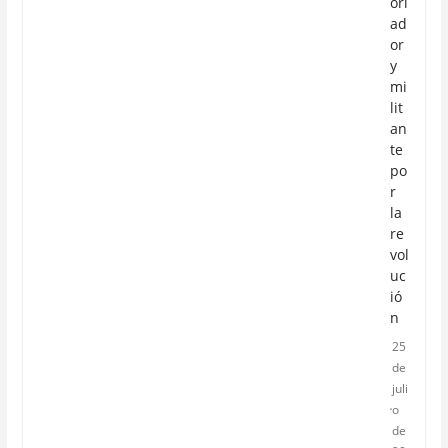
ori
ad
or
y
mi
lit
an
te
po
r
la
re
vol
uc
ió
n
25
de
juli
o
de