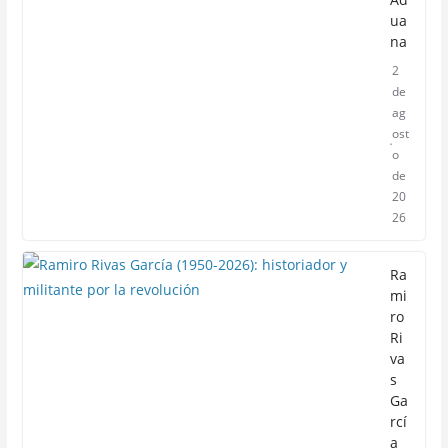
ua
na
2
de
ag
ost
o
de
20
26
Ra
mi
ro
Ri
va
s
Ga
rcí
a