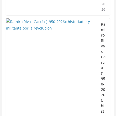
20
26
Ra
mi
ro
Ri
va
s
Ga
rcí
a
(1
95
0-
20
26
):
hi
st