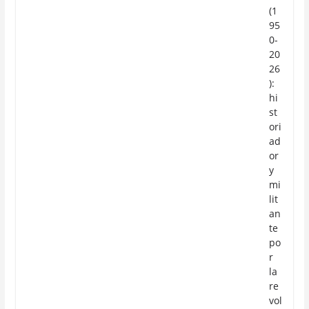
(1
95
0-
20
26
):
hi
st
ori
ad
or
y
mi
lit
an
te
po
r
la
re
vol