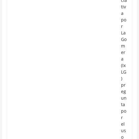
cia
tiv
a
po
r
La
Go
m
er
a
(Ix
LG
)
pr
eg
un
ta
po
r
el
us
o