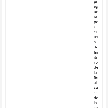
pr
eg
un
ta
po
r
el
us
o
de
fin
iti
vo
de
la
Re
al
Ca
sa
de
la
Ad