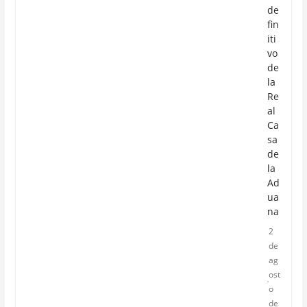
de
fin
iti
vo
de
la
Re
al
Ca
sa
de
la
Ad
ua
na
2
de
ag
ost
o
de