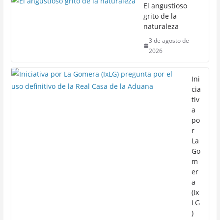
El angustioso
grito de la
naturaleza
3 de agosto de
2026
Ini
cia
tiv
a
po
r
La
Go
m
er
a
(Ix
LG
)