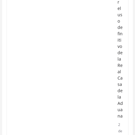
r
el
us
o
de
fin
iti
vo
de
la
Re
al
Ca
sa
de
la
Ad
ua
na
2
de