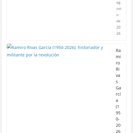
ag
ost
o
de
20
26
Ra
mi
ro
Ri
va
s
Ga
rcí
a
(1
95
0-
20
26