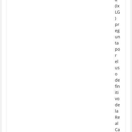
(Ix
LG
)
pr
eg
un
ta
po
r
el
us
o
de
fin
iti
vo
de
la
Re
al
Ca