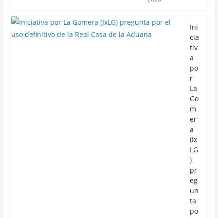
Ini
cia
tiv
a
po
r
La
Go
m
er
a
(Ix
LG
)
pr
eg
un
ta
po