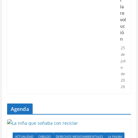
r
la
re
vol
uc
ió
n
25
de
juli
o
de
20
26
Agenda
ACTUALIDAD
CABILDO
DERECHOS MEDIOAMBIENTALES
LA PALMA