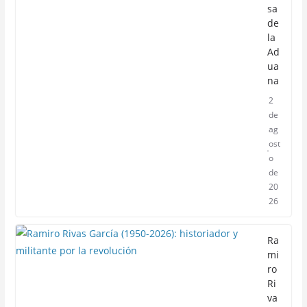
sa
de
la
Ad
ua
na
2
de
ag
ost
o
de
20
26
Ra
mi
ro
Ri
va