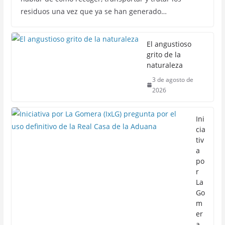
residuos una vez que ya se han generado…
El angustioso
grito de la
naturaleza
3 de agosto de
2026
Ini
cia
tiv
a
po
r
La
Go
m
er
a