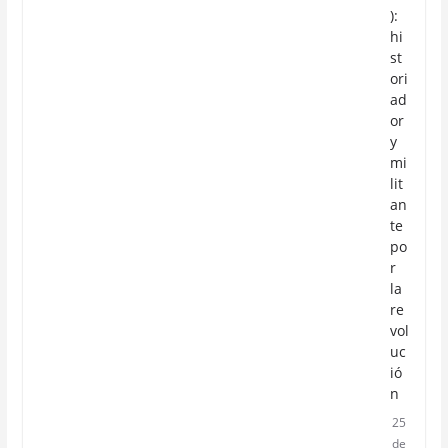
):
hi
st
ori
ad
or
y
mi
lit
an
te
po
r
la
re
vol
uc
ió
n
25
de