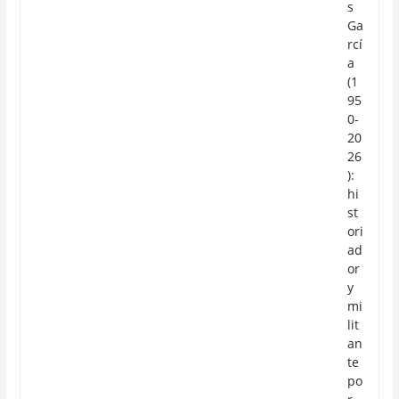
s
Ga
rcí
a
(1
95
0-
20
26
):
hi
st
ori
ad
or
y
mi
lit
an
te
po