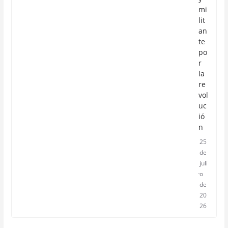
mi
lit
an
te
po
r
la
re
vol
uc
ió
n
25
de
juli
o
de
20
26