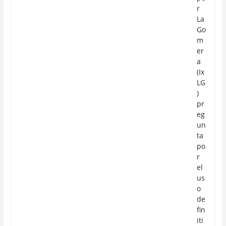
r
La
Go
m
er
a
(Ix
LG
)
pr
eg
un
ta
po
r
el
us
o
de
fin
iti