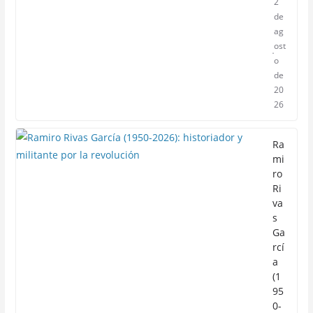
2
de
ag
ost
o
de
20
26
Ra
mi
ro
Ri
va
s
Ga
rcí
a
(1
95
0-