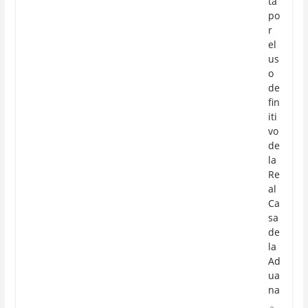
ta
po
r
el
us
o
de
fin
iti
vo
de
la
Re
al
Ca
sa
de
la
Ad
ua
na