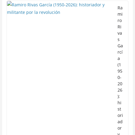
Ra
mi
ro
Ri
va
s
Ga
rcí
a
(1
95
0-
20
26
):
hi
st
ori
ad
or
y