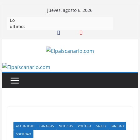
Saltar
jueves, agosto 6, 2026
al
Lo
contenido
último:
ACTUALIDAD
CANARIAS
NOTICIAS
POLÍTICA
SALUD
SANIDAD
SOCIEDAD