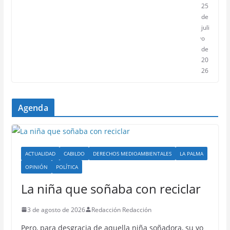
25
de
juli
o
de
20
26
Agenda
ACTUALIDAD
CABILDO
DERECHOS MEDIOAMBIENTALES
LA PALMA
OPINIÓN
POLÍTICA
La niña que soñaba con reciclar
3 de agosto de 2026
Redacción Redacción
Pero, para desgracia de aquella niña soñadora, su yo