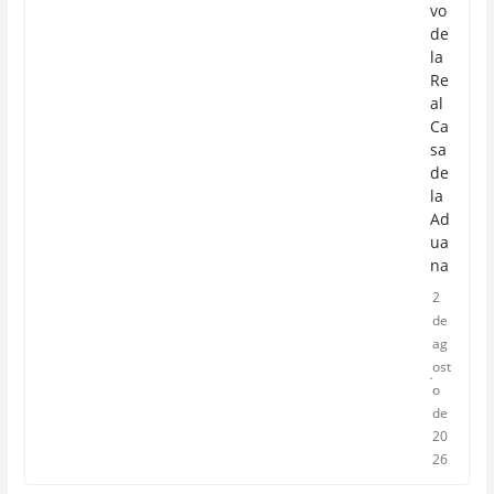
vo
de
la
Re
al
Ca
sa
de
la
Ad
ua
na
2
de
ag
ost
o
de
20
26