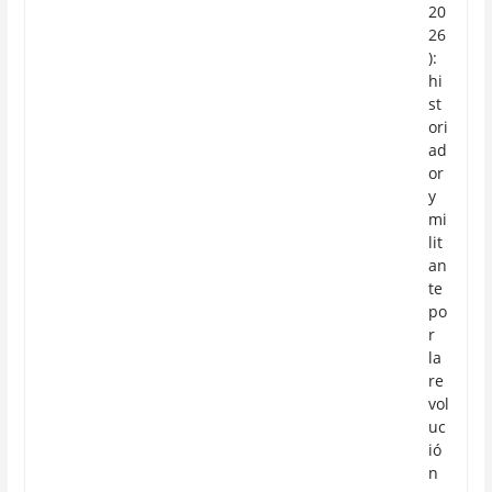
20
26
):
hi
st
ori
ad
or
y
mi
lit
an
te
po
r
la
re
vol
uc
ió
n