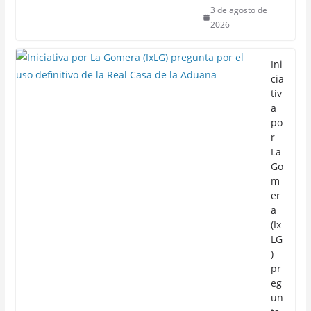
3 de agosto de
2026
Ini
cia
tiv
a
po
r
La
Go
m
er
a
(Ix
LG
)
pr
eg
un