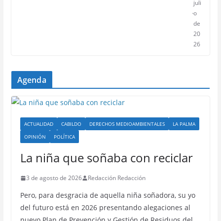
juli
o
de
20
26
Agenda
ACTUALIDAD
CABILDO
DERECHOS MEDIOAMBIENTALES
LA PALMA
OPINIÓN
POLÍTICA
La niña que soñaba con reciclar
3 de agosto de 2026
Redacción Redacción
Pero, para desgracia de aquella niña soñadora, su yo
del futuro está en 2026 presentando alegaciones al
nuevo Plan de Prevención y Gestión de Residuos del