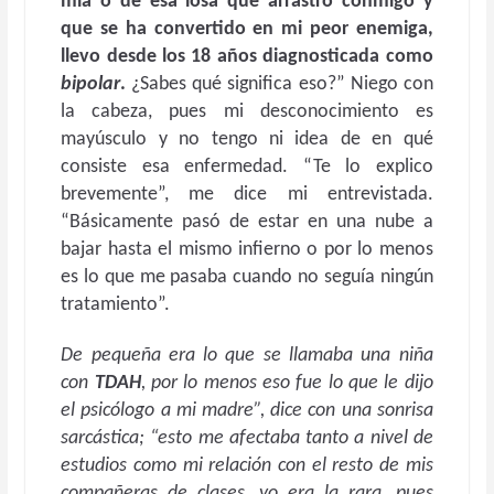
mía o de esa losa que arrastro conmigo y
que se ha convertido en mi peor enemiga,
llevo desde los 18 años diagnosticada como
bipolar
.
¿Sabes qué significa eso?” Niego con
la cabeza, pues mi desconocimiento es
mayúsculo y no tengo ni idea de en qué
consiste esa enfermedad. “Te lo explico
brevemente”, me dice mi entrevistada.
“Básicamente pasó de estar en una nube a
bajar hasta el mismo infierno o por lo menos
es lo que me pasaba cuando no seguía ningún
tratamiento”.
De pequeña era lo que se llamaba una niña
con
TDAH
, por lo menos eso fue lo que le dijo
el psicólogo a mi madre”, dice con una sonrisa
sarcástica; “esto me afectaba tanto a nivel de
estudios como mi relación con el resto de mis
compañeras de clases, yo era la rara, pues