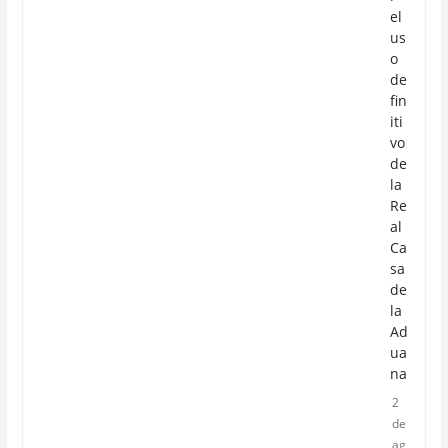
el
us
o
de
fin
iti
vo
de
la
Re
al
Ca
sa
de
la
Ad
ua
na
2
de
ag