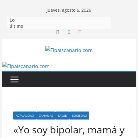
Saltar
jueves, agosto 6, 2026
al
Lo
contenido
último:
ACTUALIDAD
CANARIAS
SALUD
SOCIEDAD
«Yo soy bipolar, mamá y