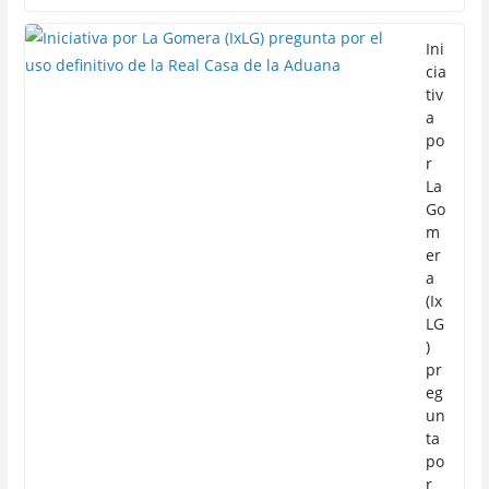
Ini
cia
tiv
a
po
r
La
Go
m
er
a
(Ix
LG
)
pr
eg
un
ta
po
r