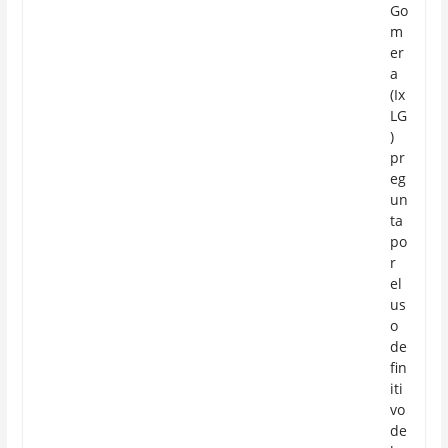
Go
m
er
a
(Ix
LG
)
pr
eg
un
ta
po
r
el
us
o
de
fin
iti
vo
de