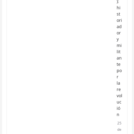
):
hi
st
ori
ad
or
y
mi
lit
an
te
po
r
la
re
vol
uc
ió
n
25
de