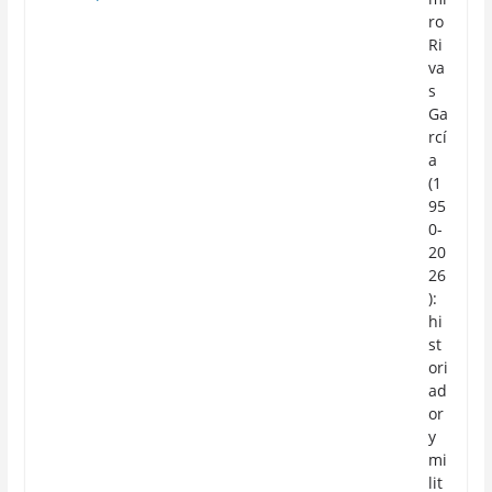
ro
Ri
va
s
Ga
rcí
a
(1
95
0-
20
26
):
hi
st
ori
ad
or
y
mi
lit