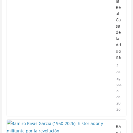
la
Re
al
Ca
sa
de
la
Ad
ua
na
2
de
ag
ost
o
de
20
26
Ra
mi