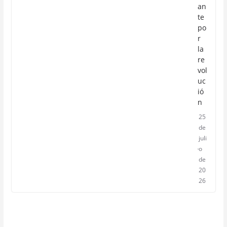
an
te
po
r
la
re
vol
uc
ió
n
25
de
juli
o
de
20
26