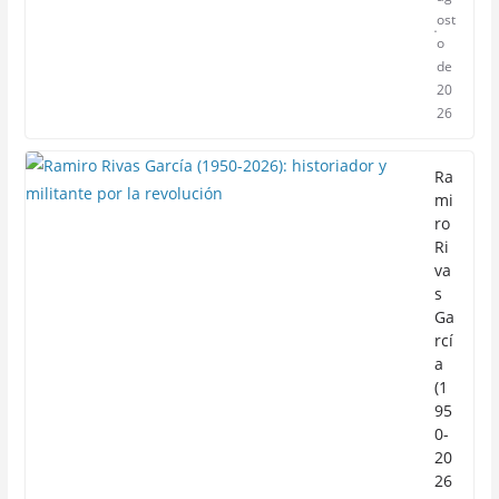
ost
o
de
20
26
Ra
mi
ro
Ri
va
s
Ga
rcí
a
(1
95
0-
20
26