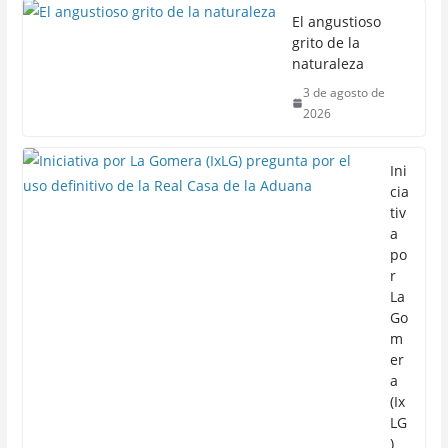
El angustioso
grito de la
naturaleza
3 de agosto de
2026
Ini
cia
tiv
a
po
r
La
Go
m
er
a
(Ix
LG
)