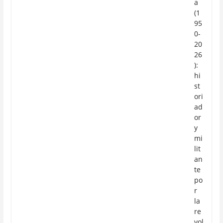
a
(1
95
0-
20
26
):
hi
st
ori
ad
or
y
mi
lit
an
te
po
r
la
re
vol