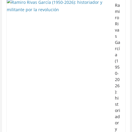
Ra
mi
ro
Ri
va
s
Ga
rcí
a
(1
95
0-
20
26
):
hi
st
ori
ad
or
y