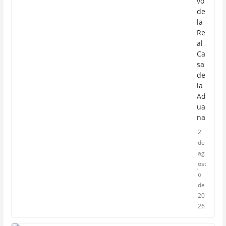
vo
de
la
Re
al
Ca
sa
de
la
Ad
ua
na
2
de
ag
ost
o
de
20
26