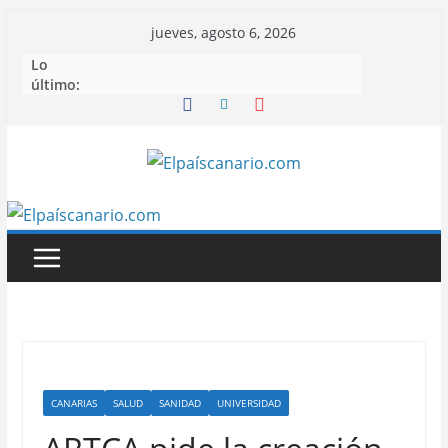
Saltar
jueves, agosto 6, 2026
al
Lo
contenido
último:
CANARIAS
SALUD
SANIDAD
UNIVERSIDAD