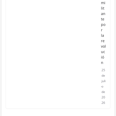
mi
lit
an
te
po
r
la
re
vol
uc
ió
n
25
de
juli
o
de
20
26