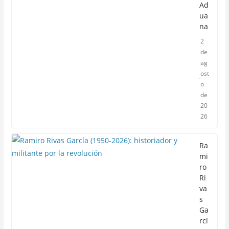
Ad
ua
na
2
de
ag
ost
o
de
20
26
Ra
mi
ro
Ri
va
s
Ga
rcí