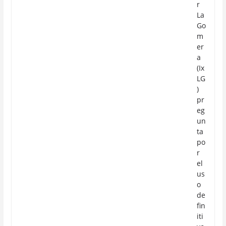
r
La
Go
m
er
a
(Ix
LG
)
pr
eg
un
ta
po
r
el
us
o
de
fin
iti