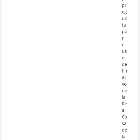
pr
eg
un
ta
po
r
el
us
o
de
fin
iti
vo
de
la
Re
al
Ca
sa
de
la