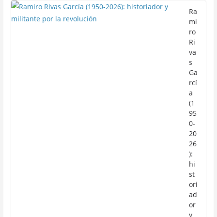
Ra
mi
ro
Ri
va
s
Ga
rcí
a
(1
95
0-
20
26
):
hi
st
ori
ad
or
y