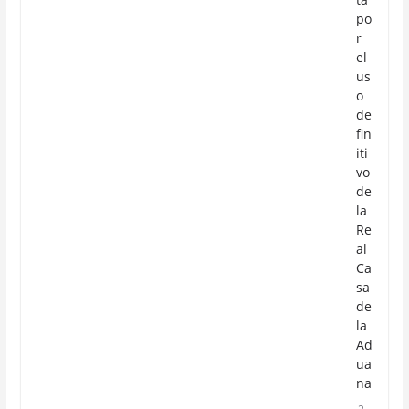
po
r
el
us
o
de
fin
iti
vo
de
la
Re
al
Ca
sa
de
la
Ad
ua
na