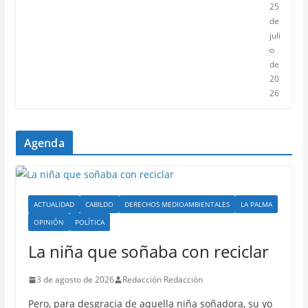
25
de
juli
o
de
20
26
Agenda
ACTUALIDAD
CABILDO
DERECHOS MEDIOAMBIENTALES
LA PALMA
OPINIÓN
POLÍTICA
La niña que soñaba con reciclar
3 de agosto de 2026
Redacción Redacción
Pero, para desgracia de aquella niña soñadora, su yo