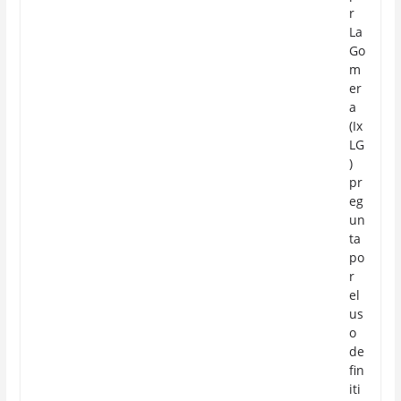
r
La
Go
m
er
a
(Ix
LG
)
pr
eg
un
ta
po
r
el
us
o
de
fin
iti