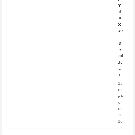
mi
lit
an
te
po
r
la
re
vol
uc
ió
n
25
de
juli
o
de
20
26