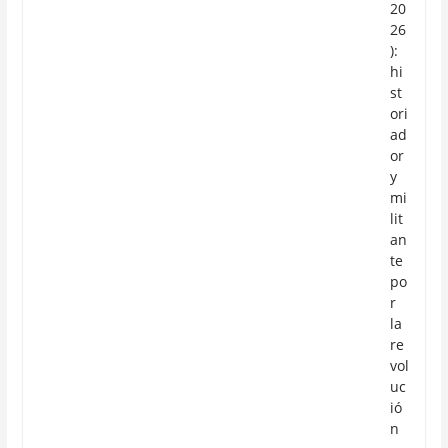
20
26
):
hi
st
ori
ad
or
y
mi
lit
an
te
po
r
la
re
vol
uc
ió
n