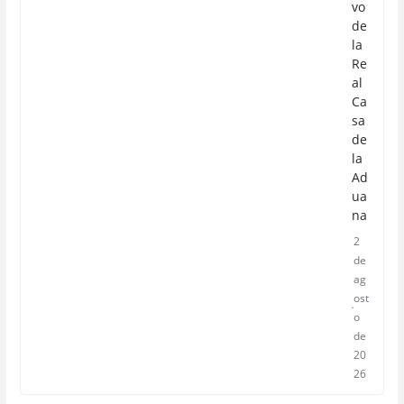
vo
de
la
Re
al
Ca
sa
de
la
Ad
ua
na
2
de
ag
ost
o
de
20
26