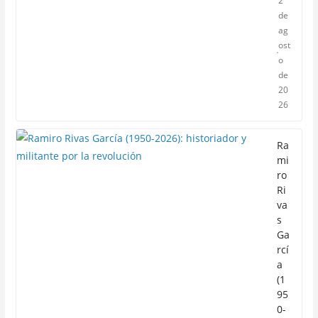
2
de
ag
ost
o
de
20
26
Ra
mi
ro
Ri
va
s
Ga
rcí
a
(1
95
0-