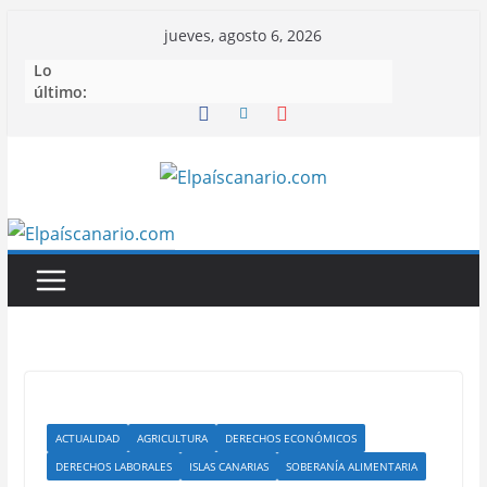
Saltar
jueves, agosto 6, 2026
al
Lo
contenido
último:
ACTUALIDAD
AGRICULTURA
DERECHOS ECONÓMICOS
DERECHOS LABORALES
ISLAS CANARIAS
SOBERANÍA ALIMENTARIA