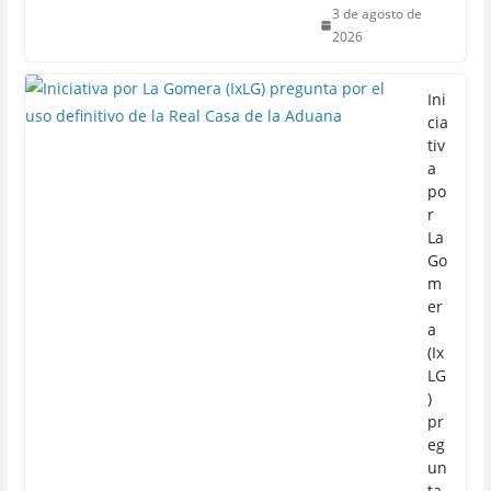
3 de agosto de
2026
Ini
cia
tiv
a
po
r
La
Go
m
er
a
(Ix
LG
)
pr
eg
un
ta