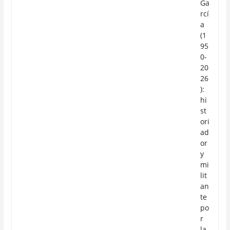
Ga
rcí
a
(1
95
0-
20
26
):
hi
st
ori
ad
or
y
mi
lit
an
te
po
r
la