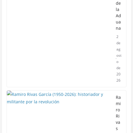
de
la
Ad
ua
na
2
de
ag
ost
o
de
20
26
Ra
mi
ro
Ri
va
s