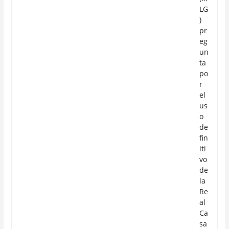
LG
)
pr
eg
un
ta
po
r
el
us
o
de
fin
iti
vo
de
la
Re
al
Ca
sa