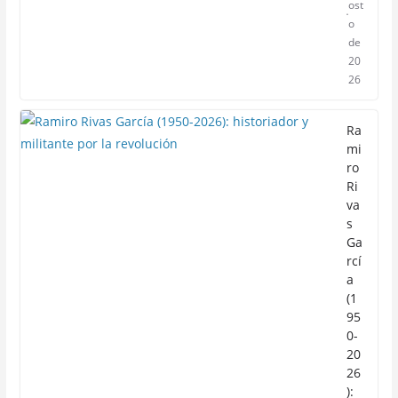
ost
o
de
20
26
Ra
mi
ro
Ri
va
s
Ga
rcí
a
(1
95
0-
20
26
):