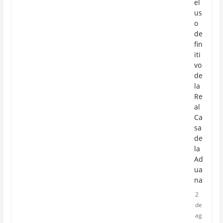
el
us
o
de
fin
iti
vo
de
la
Re
al
Ca
sa
de
la
Ad
ua
na
2
de
ag