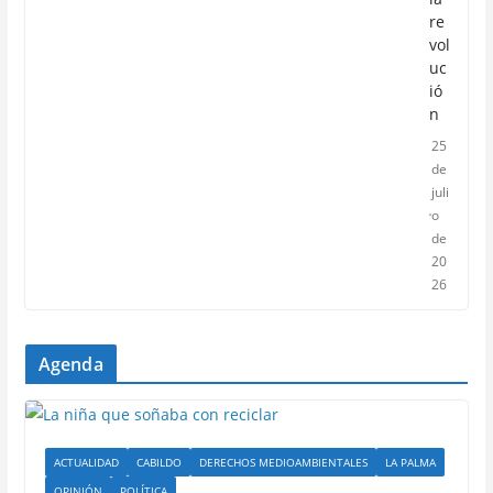
re
vol
uc
ió
n
25
de
juli
o
de
20
26
Agenda
ACTUALIDAD
CABILDO
DERECHOS MEDIOAMBIENTALES
LA PALMA
OPINIÓN
POLÍTICA