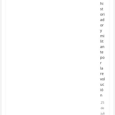
hi
st
ori
ad
or
y
mi
lit
an
te
po
r
la
re
vol
uc
ió
n
25
de
juli