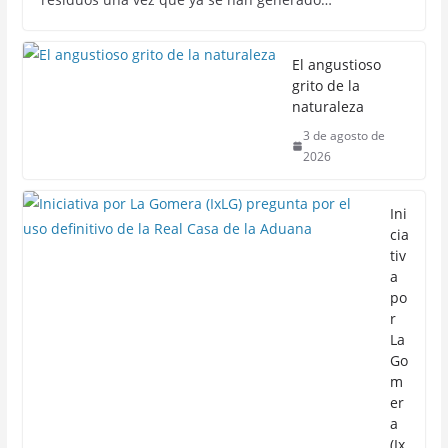
El angustioso
grito de la
naturaleza
3 de agosto de
2026
Ini
cia
tiv
a
po
r
La
Go
m
er
a
(Ix