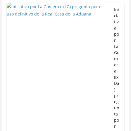
Ini
cia
tiv
a
po
r
La
Go
m
er
a
(Ix
LG
)
pr
eg
un
ta
po
r