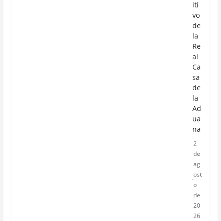
iti
vo
de
la
Re
al
Ca
sa
de
la
Ad
ua
na
2
de
ag
ost
o
de
20
26