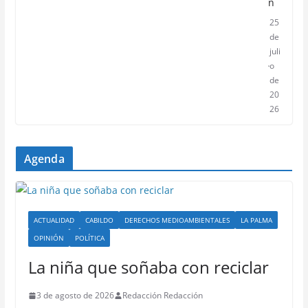
n
25
de
juli
o
de
20
26
Agenda
ACTUALIDAD
CABILDO
DERECHOS MEDIOAMBIENTALES
LA PALMA
OPINIÓN
POLÍTICA
La niña que soñaba con reciclar
3 de agosto de 2026
Redacción Redacción