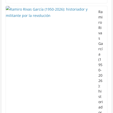
Ra
mi
ro
Ri
va
s
Ga
rcí
a
(1
95
0-
20
26
):
hi
st
ori
ad
or