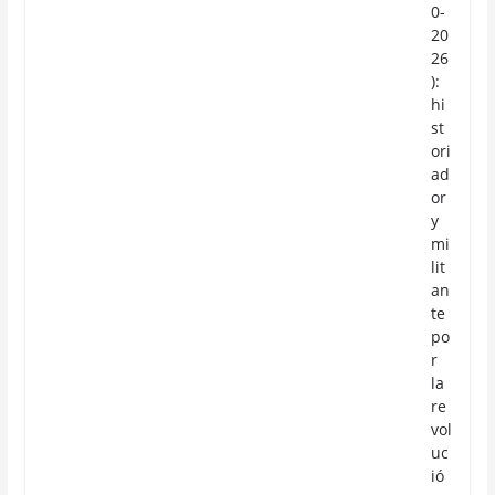
0-
20
26
):
hi
st
ori
ad
or
y
mi
lit
an
te
po
r
la
re
vol
uc
ió