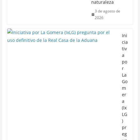
naturaleza
3 de agosto de
2026
Ini
cia
tiv
a
po
r
La
Go
m
er
a
(Ix
LG
)
pr
eg