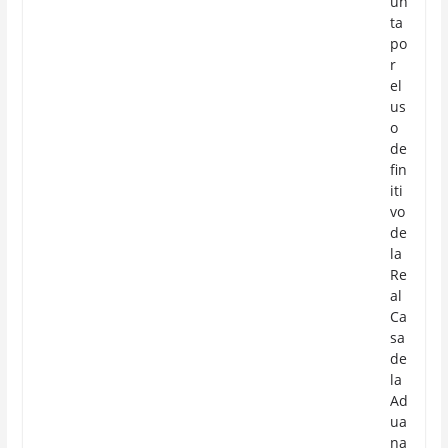
un
ta
po
r
el
us
o
de
fin
iti
vo
de
la
Re
al
Ca
sa
de
la
Ad
ua
na