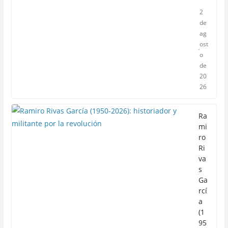
2
de
ag
ost
o
de
20
26
Ra
mi
ro
Ri
va
s
Ga
rcí
a
(1
95