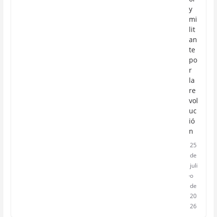
y
mi
lit
an
te
po
r
la
re
vol
uc
ió
n
25
de
juli
o
de
20
26