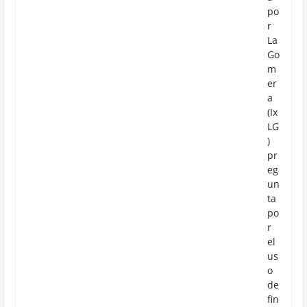
po
r
La
Go
m
er
a
(Ix
LG
)
pr
eg
un
ta
po
r
el
us
o
de
fin