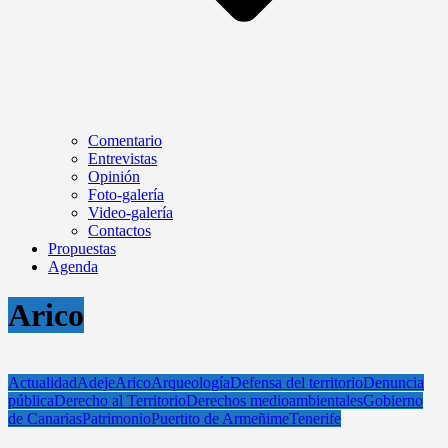
Comentario
Entrevistas
Opinión
Foto-galería
Video-galería
Contactos
Propuestas
Agenda
Arico
Actualidad
Adeje
Arico
Arqueología
Defensa del territorio
Denuncia
pública
Derecho al Territorio
Derechos medioambientales
Gobierno
de Canarias
Patrimonio
Puertito de Armeñime
Tenerife