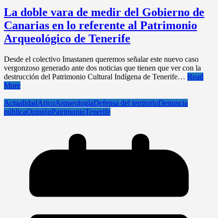
La doble vara de medir del Gobierno de
Canarias en lo referente al Patrimonio
Arqueológico de Tenerife
Desde el colectivo Imastanen queremos señalar este nuevo caso
vergonzoso generado ante dos noticias que tienen que ver con la
destrucción del Patrimonio Cultural Indígena de Tenerife…
Read
More
Actualidad
Arico
Arqueología
Defensa del territorio
Denuncia
pública
Opinión
Patrimonio
Tenerife