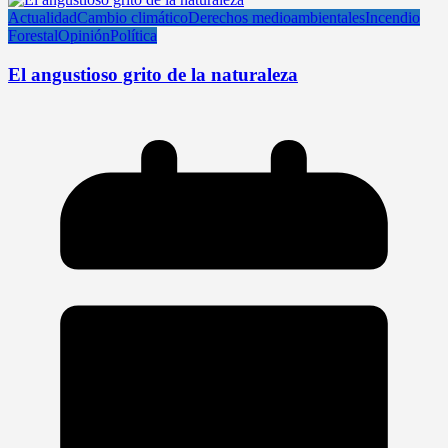
Actualidad
Cambio climático
Derechos medioambientales
Incendio
Forestal
Opinión
Política
El angustioso grito de la naturaleza