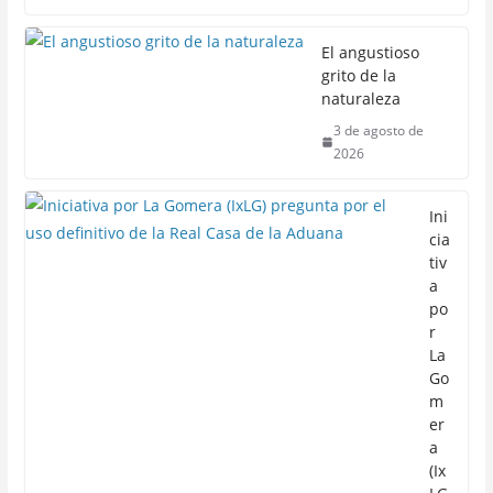
El angustioso
grito de la
naturaleza
3 de agosto de
2026
Ini
cia
tiv
a
po
r
La
Go
m
er
a
(Ix