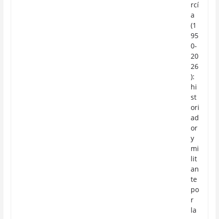
rcí
a
(1
95
0-
20
26
):
hi
st
ori
ad
or
y
mi
lit
an
te
po
r
la