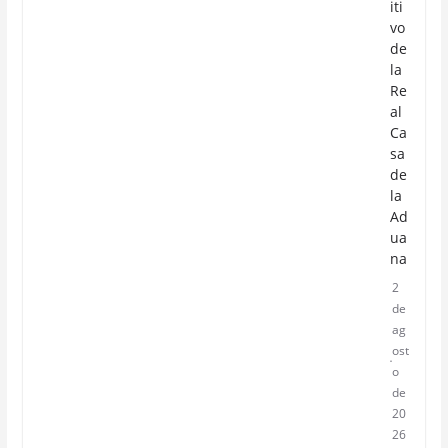
iti
vo
de
la
Re
al
Ca
sa
de
la
Ad
ua
na
2
de
ag
ost
o
de
20
26