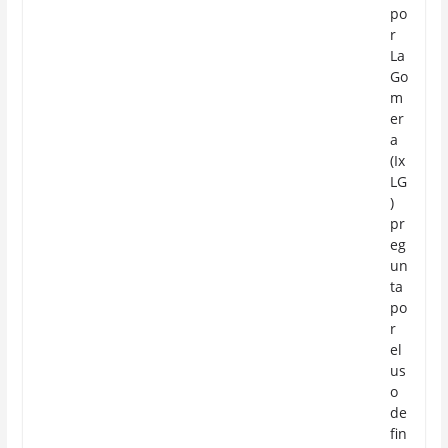
po
r
La
Go
m
er
a
(Ix
LG
)
pr
eg
un
ta
po
r
el
us
o
de
fin