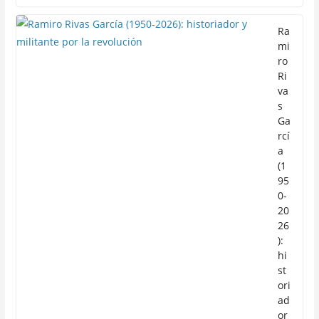
Ra
mi
ro
Ri
va
s
Ga
rcí
a
(1
95
0-
20
26
):
hi
st
ori
ad
or