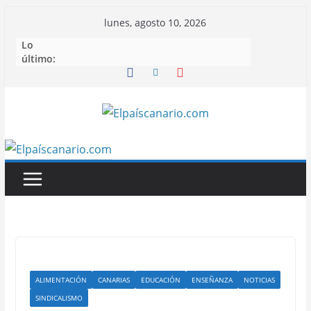
Saltar
lunes, agosto 10, 2026
al
Lo
contenido
último:
ALIMENTACIÓN
CANARIAS
EDUCACIÓN
ENSEÑANZA
NOTICIAS
SINDICALISMO