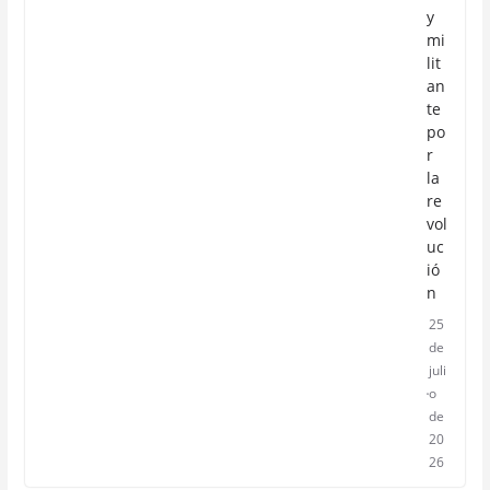
y
mi
lit
an
te
po
r
la
re
vol
uc
ió
n
25
de
juli
o
de
20
26