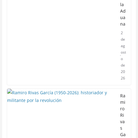
la
Ad
ua
na
2
de
ag
ost
o
de
20
26
Ra
mi
ro
Ri
va
s
Ga