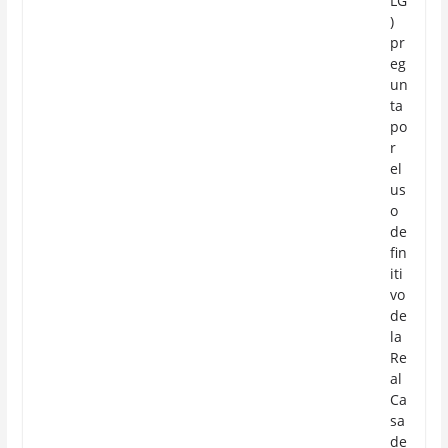
LG
)
pr
eg
un
ta
po
r
el
us
o
de
fin
iti
vo
de
la
Re
al
Ca
sa
de