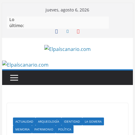
Saltar
jueves, agosto 6, 2026
al
Lo
contenido
último:
ACTUALIDAD
ARQUEOLOGÍA
IDENTIDAD
LA GOMERA
MEMORIA
PATRIMONIO
POLÍTICA