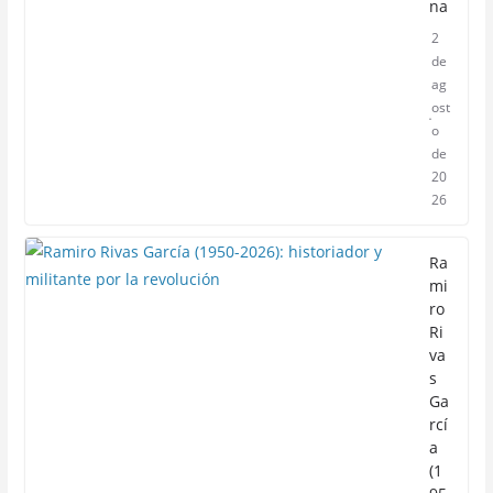
na
2
de
ag
ost
o
de
20
26
Ra
mi
ro
Ri
va
s
Ga
rcí
a
(1