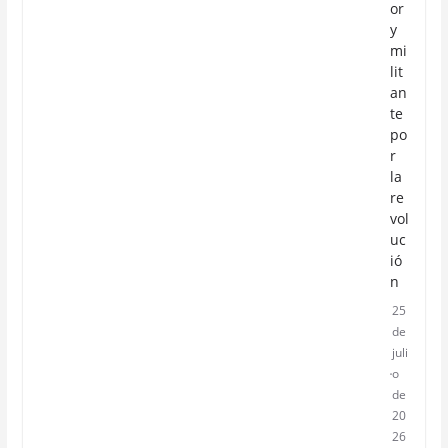
or
y
mi
lit
an
te
po
r
la
re
vol
uc
ió
n
25
de
juli
o
de
20
26