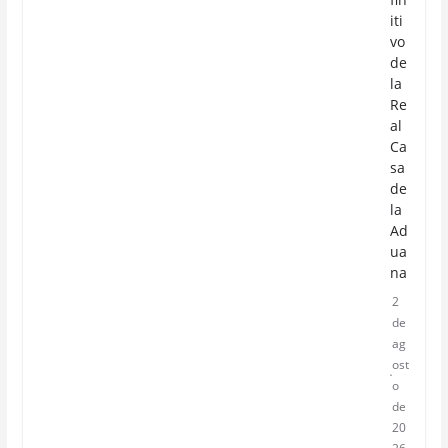
iti
vo
de
la
Re
al
Ca
sa
de
la
Ad
ua
na
2
de
ag
ost
o
de
20