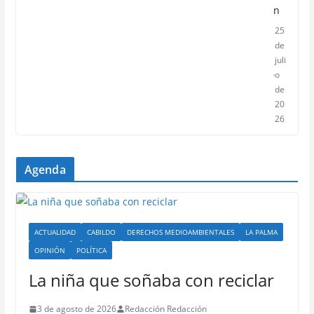
n
25
de
juli
o
de
20
26
Agenda
ACTUALIDAD
CABILDO
DERECHOS MEDIOAMBIENTALES
LA PALMA
OPINIÓN
POLÍTICA
La niña que soñaba con reciclar
3 de agosto de 2026
Redacción Redacción