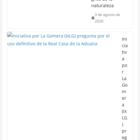
naturaleza
3 de agosto de
2026
Ini
cia
tiv
a
po
r
La
Go
m
er
a
(Ix
LG
)
pr
eg