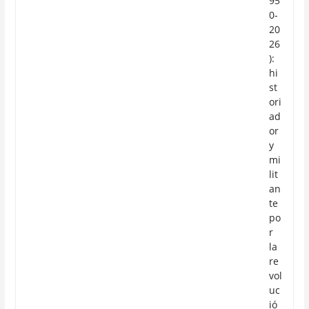
95
0-
20
26
):
hi
st
ori
ad
or
y
mi
lit
an
te
po
r
la
re
vol
uc
ió