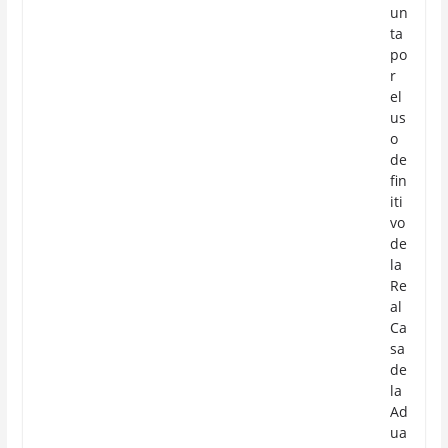
un
ta
po
r
el
us
o
de
fin
iti
vo
de
la
Re
al
Ca
sa
de
la
Ad
ua