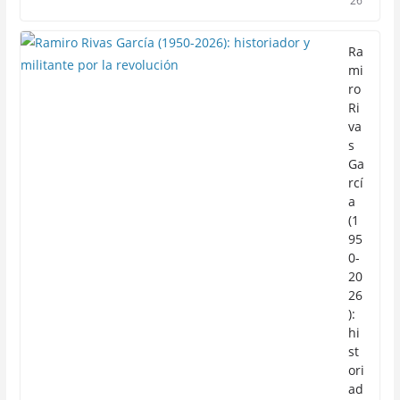
26
Ra
mi
ro
Ri
va
s
Ga
rcí
a
(1
95
0-
20
26
):
hi
st
ori
ad