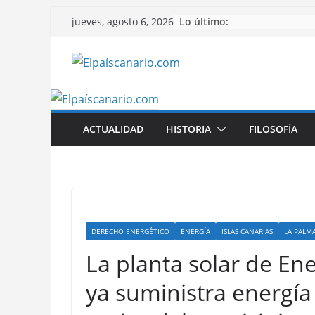
Saltar
Lo último:
jueves, agosto 6, 2026
al
contenido
ACTUALIDAD
HISTORIA
FILOSOFÍA
DERECHO ENERGÉTICO
ENERGÍA
ISLAS CANARIAS
LA PALM
La planta solar de En
ya suministra energía