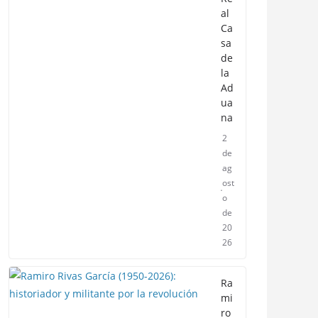
al
Ca
sa
de
la
Ad
ua
na
2
de
ag
ost
o
de
20
26
Ra
mi
ro