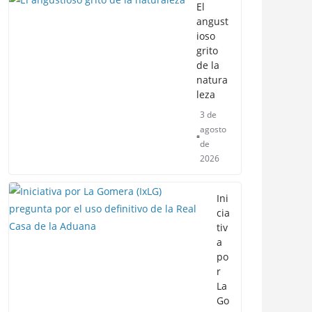
El
angust
ioso
grito
de la
natura
leza
3 de
agosto
de
2026
Ini
cia
tiv
a
po
r
La
Go