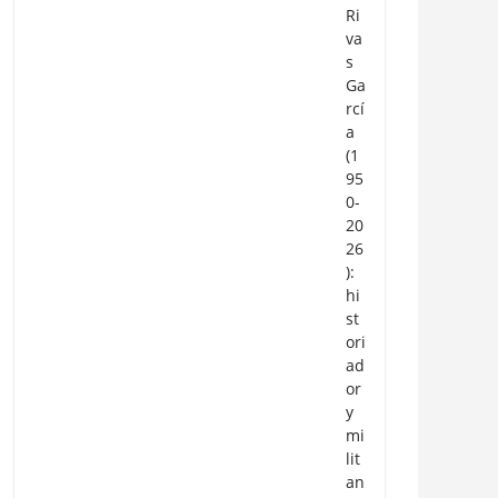
Ri
va
s
Ga
rcí
a
(1
95
0-
20
26
):
hi
st
ori
ad
or
y
mi
lit
an