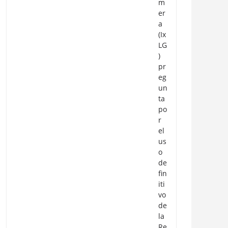
m
er
a
(Ix
LG
)
pr
eg
un
ta
po
r
el
us
o
de
fin
iti
vo
de
la
Re