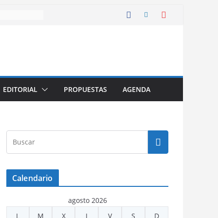
EDITORIAL
PROPUESTAS
AGENDA
Calendario
agosto 2026
L
M
X
J
V
S
D