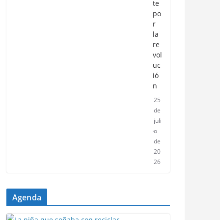
te
po
r
la
re
vol
uc
ió
n
25
de
juli
o
de
20
26
Agenda