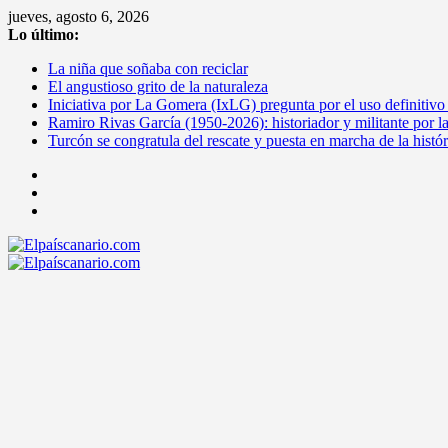
Saltar
jueves, agosto 6, 2026
al
Lo último:
contenido
La niña que soñaba con reciclar
El angustioso grito de la naturaleza
Iniciativa por La Gomera (IxLG) pregunta por el uso definitivo
Ramiro Rivas García (1950-2026): historiador y militante por l
Turcón se congratula del rescate y puesta en marcha de la histó