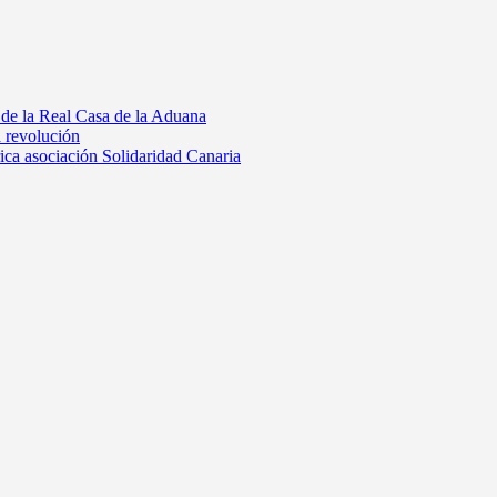
 de la Real Casa de la Aduana
a revolución
rica asociación Solidaridad Canaria