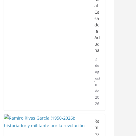
al
Ca
sa
de
la
Ad
ua
na
2
de
ag
ost
o
de
20
26
Ra
mi
ro