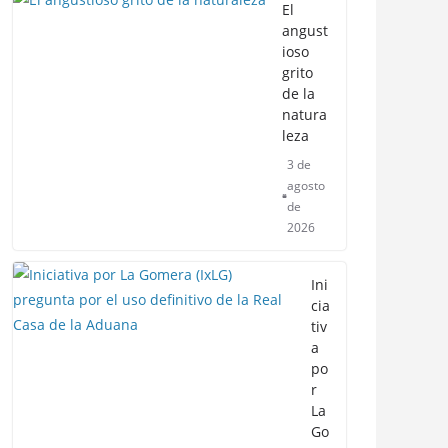
El
angust
ioso
grito
de la
natura
leza
3 de
agosto
de
2026
Ini
cia
tiv
a
po
r
La
Go