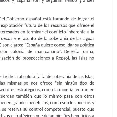
uecos y España son y seguirán siendo grandes
l Gobierno español está tratando de lograr el
 explotación futura de los recursos que ofrece el
teresados en terminar el conflicto inherente a la
uecos y el asunto de la soberanía de las aguas
 son claros: “España quiere consolidar su política
ión colonial del mar canario”. De esta forma,
zación de prospecciones a Repsol, las Islas no
erte de la absoluta falta de soberanía de las Islas,
las mismas se nos ofrece “sin ningún tipo de
sectores estratégicos, como la minería, entran en
ecuerdan también que lo mismo pasa con otros
tienen grandes beneficios, como son los puertos y
, se reserva su control competencial, puesto que
ivos estratégicos que dejan pingües beneficios a