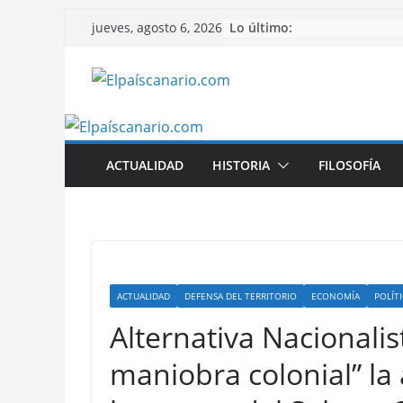
Saltar
Lo último:
jueves, agosto 6, 2026
al
contenido
ACTUALIDAD
HISTORIA
FILOSOFÍA
ACTUALIDAD
DEFENSA DEL TERRITORIO
ECONOMÍA
POLÍT
Alternativa Nacionalis
maniobra colonial” la