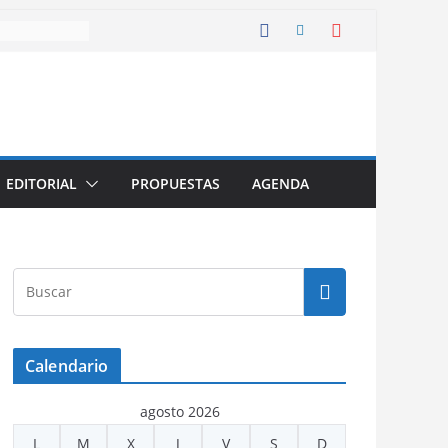
EDITORIAL
PROPUESTAS
AGENDA
Calendario
agosto 2026
L
M
X
J
V
S
D