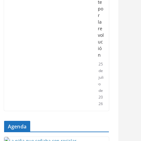
te
po
r
la
re
vol
uc
ió
n
25
de
juli
o
de
20
26
Agenda