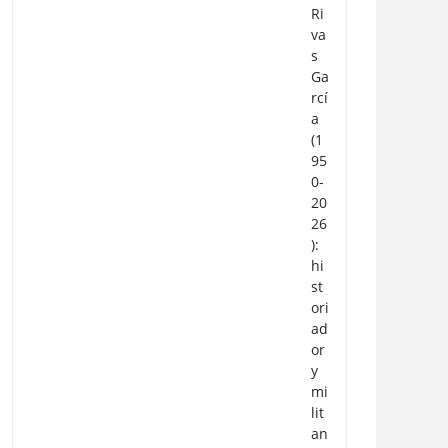
Ri
va
s
Ga
rcí
a
(1
95
0-
20
26
):
hi
st
ori
ad
or
y
mi
lit
an