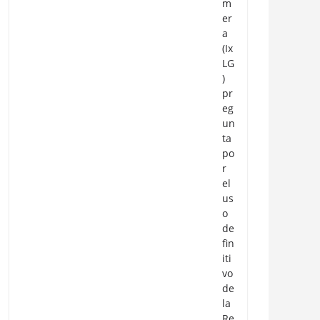
m
er
a
(Ix
LG
)
pr
eg
un
ta
po
r
el
us
o
de
fin
iti
vo
de
la
Re